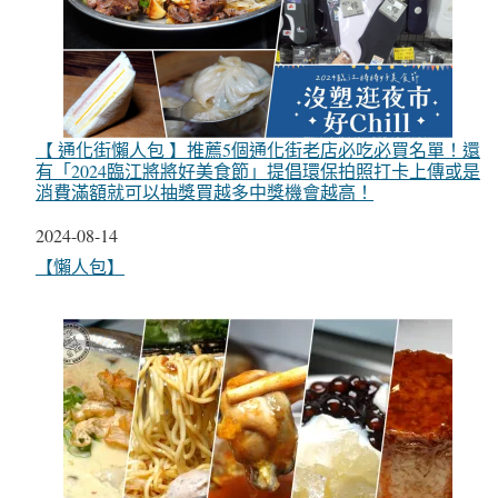
【 通化街懶人包 】推薦5個通化街老店必吃必買名單！還
有「2024臨江將將好美食節」提倡環保拍照打卡上傳或是
消費滿額就可以抽獎買越多中獎機會越高！
日期
2024-08-14
關於
【懶人包】