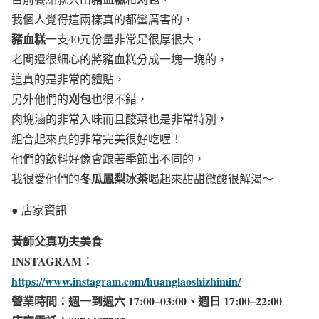
我個人覺得這兩樣真的都蠻厲害的，
豬血糕
一支40元份量非常足很厚很大，
老闆還很細心的將豬血糕分成一塊一塊的，
這真的是非常的體貼，
刈包
另外他們的
也很不錯，
肉塊滷的非常入味而且酸菜也是非常特別，
組合起來真的非常完美很好吃喔！
他們的飲料好像會跟著季節出不同的，
冬瓜鳳梨冰茶
我很愛他們的
喝起來甜甜微酸很解渴～
● 店家資訊
黃師父真功夫美食
INSTAGRAM：
https://www.instagram.com/huanglaoshizhimin/
營業時間：週一到週六 17:00–03:00、週日 17:00–22:00