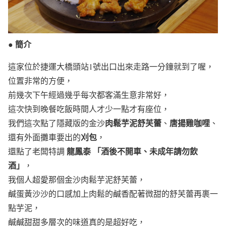
● 簡介
這家位於捷運大橋頭站1號出口出來走路一分鐘就到了喔，
位置非常的方便，
前幾次下午經過幾乎每次都客滿生意非常好，
這次快到晚餐吃飯時間人才少一點才有座位，
肉鬆芋泥舒芙蕾
唐揚雞咖哩
我們這次點了隱藏版的金沙
、
、
刈包
還有外面攤車要出的
，
龍鳳泰
「酒後不開車、未成年請勿飲
還點了老闆特調
酒」
，
我個人超愛那個金沙肉鬆芋泥舒芙蕾，
鹹蛋黃沙沙的口感加上肉鬆的鹹香配著微甜的舒芙蕾再裹一
點芋泥，
鹹鹹甜甜多層次的味道真的是超好吃，