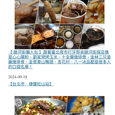
【 饒河街懶人包 】跟著臺北夜市打牙祭來饒河街探店像
是心心腸粉、劉家現烤玉米、十全藥燉排骨、金林三兄弟
藥燉排骨、金賞東山鴨頭、杏花村、八一冰品都是很多人
的口袋名單！
日期
2024-09-18
關於
【台北市．捷運松山站】