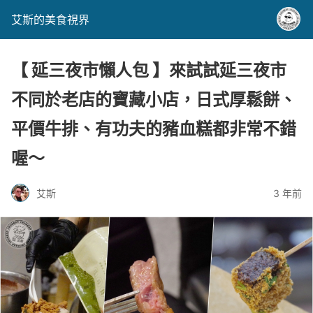
艾斯的美食視界
【 延三夜市懶人包 】來試試延三夜市
不同於老店的寶藏小店，日式厚鬆餅、
平價牛排、有功夫的豬血糕都非常不錯
喔～
艾斯
3 年前