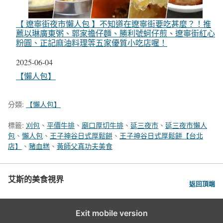
【 遼寧街夜市懶人包 】不知道在遼寧街要吃甚麼？！推
薦以琳廣東粥、郭家擔仔麵、勝利號蚵仔煎、遼寧街紅心
粉圓、正記麻油料理等五家優質小吃店喔！
日期
2025-06-04
關於
【懶人包】
分類:
【懶人包】
標籤:
刈包
、
平價牛排
、
廟口厚切牛排
、
延三夜市
、
延三夜市懶人
包
、
懶人包
、
王子神谷日式厚鬆餅
、
王子神谷日式厚鬆餅【台北
店】
、
豬血糕
、
黃師父真功夫美食
艾斯的美食視界
返回頂端
Exit mobile version