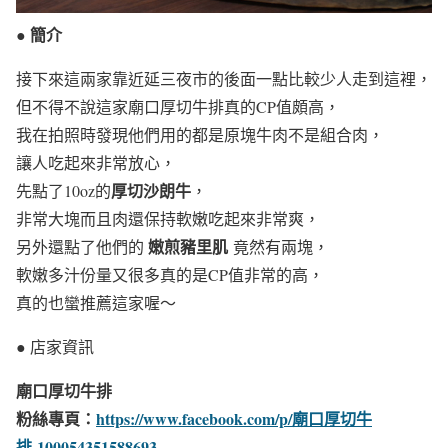
● 簡介
接下來這兩家靠近延三夜市的後面一點比較少人走到這裡，
但不得不說這家廟口厚切牛排真的CP值頗高，
我在拍照時發現他們用的都是原塊牛肉不是組合肉，
讓人吃起來非常放心，
厚切沙朗牛
先點了10oz的
，
非常大塊而且肉還保持軟嫩吃起來非常爽，
嫩煎豬里肌
另外還點了他們的
竟然有兩塊，
軟嫩多汁份量又很多真的是CP值非常的高，
真的也蠻推薦這家喔～
● 店家資訊
廟口厚切牛排
粉絲專頁：
https://www.facebook.com/p/廟口厚切牛
排-100054351588693