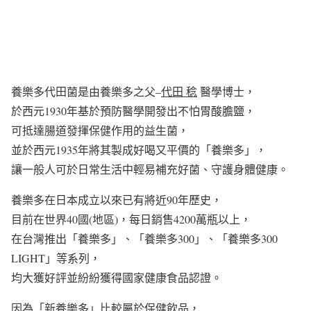
養樂多代田菌是由養樂多之父–
代田 稔
醫學博士，
於西元1930年基於預防醫學開發出不怕胃酸膽鹽，
可抵達腸道發揮保健作用的益生菌，
並於西元1935年將其製成好喝又平價的「養樂多」，
讓一般人可於日常生活中輕易補充好菌、守護身體健康。
養樂多在日本成立以來已有將近90年歷史，
目前在世界40國(地區)，每日銷售4200萬瓶以上，
在台灣推出「養樂多」、「養樂多300」、「養樂多300
LIGHT」等系列，
均大獲好評並紛紛獲得國家健康食品認證。
因為「新養樂多」比較屬於保健飲品，