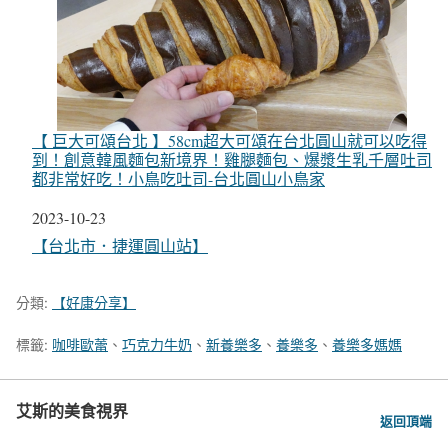
【 巨大可頌台北 】58cm超大可頌在台北圓山就可以吃得
到！創意韓風麵包新境界！雞腿麵包、爆漿生乳千層吐司
都非常好吃！小鳥吃吐司-台北圓山小鳥家
日期
2023-10-23
關於
【台北市．捷運圓山站】
分類:
【好康分享】
標籤:
咖啡歐蕾
、
巧克力牛奶
、
新養樂多
、
養樂多
、
養樂多媽媽
艾斯的美食視界
返回頂端