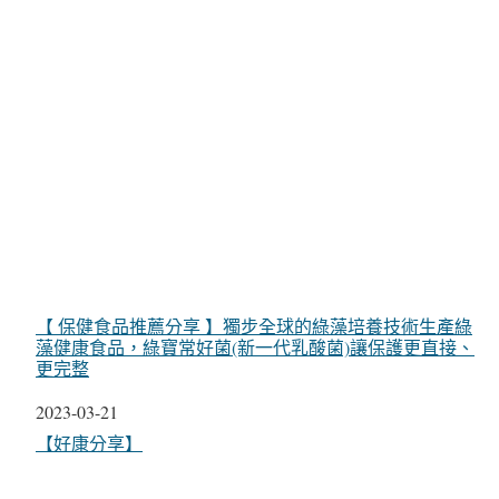
【 保健食品推薦分享 】獨步全球的綠藻培養技術生產綠
藻健康食品，綠寶常好菌(新一代乳酸菌)讓保護更直接、
更完整
日期
2023-03-21
關於
【好康分享】