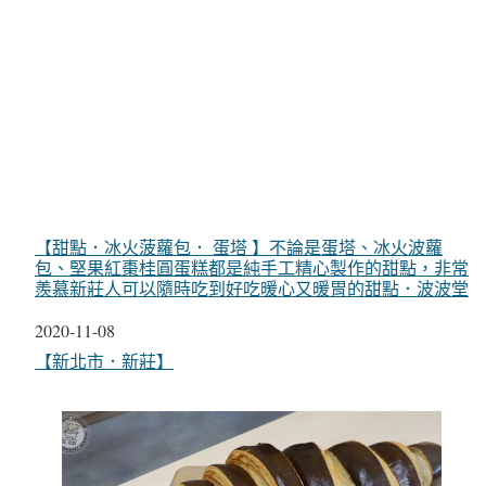
【甜點．冰火菠蘿包． 蛋塔 】不論是蛋塔、冰火波蘿
包、堅果紅棗桂圓蛋糕都是純手工精心製作的甜點，非常
羨慕新莊人可以隨時吃到好吃暖心又暖胃的甜點．波波堂
日期
2020-11-08
關於
【新北市．新莊】