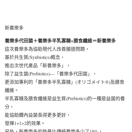
新養樂多
養樂多代田菌＋養樂多半乳寡糖+膳食纖維＝新養樂多
這次養樂多為協助現代人改善腸道問題，
基於共生質(Synbiotics)概念，
推出次世代產品「新養樂多」，
除了益生菌(Probiotics)—「養樂多代田菌」，
更添加專利的「養樂多半乳寡糖」(オリゴメイト®)及膳食
纖維。
半乳寡糖及膳食纖維是益生質(Prebiotics)的一種是益菌的養
分，
能協助體內益菌長得更多更好，
發揮1+1>2的效果。
另外，新養樂多的熱量比傳統養樂多少了18%，