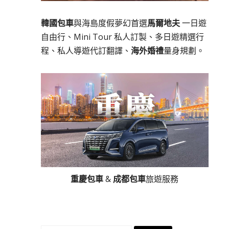
韓國包車
與海島度假夢幻首選
馬爾地夫
一日遊
自由行、Mini Tour 私人訂製、多日遊精選行
程、私人導遊代訂翻譯、
海外婚禮
量身規劃。
重慶包車
&
成都包車
旅遊服務