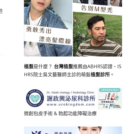
吧
植髮
是什麼？
台灣植髮
推薦由ABHRS認證、IS
HRS院士吳文藝醫師主診的萌髮
植髮診所
。
微創包皮手術
&
勃起功能障礙治療