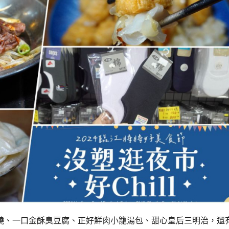
燒、一口金酥臭豆腐、正好鮮肉小籠湯包、甜心皇后三明治，還