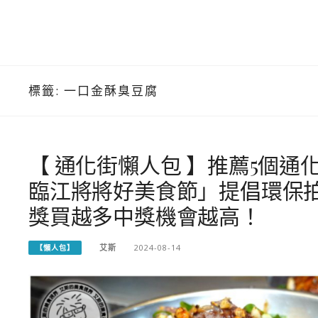
標籤:
一口金酥臭豆腐
【 通化街懶人包 】推薦5個通
臨江將將好美食節」提倡環保
獎買越多中獎機會越高！
艾斯
2024-08-14
【懶人包】