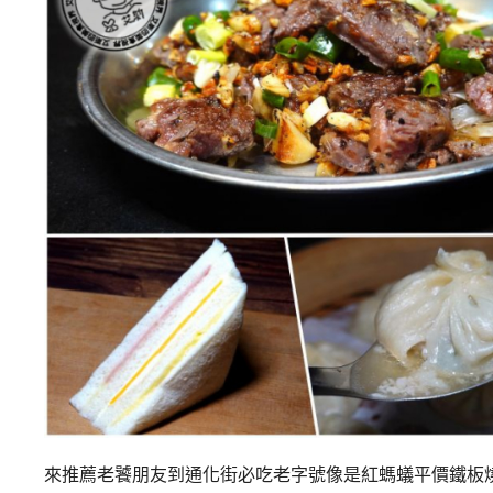
來推薦老饕朋友到通化街必吃老字號像是紅螞蟻平價鐵板