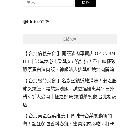
搜
尋
關
@bluice0205
鍵
字:
近期文章
【 台北信義美食 】開囍滷肉專賣店 OPEN SM
ILE｜米其林必比登與500碗加持！重口味極致
膠原蛋白滷肉飯，神級滷大排與紅燒焢肉開箱
【 台北松菸美食 】名廚坐鎮道地港味！必吃肥
龍叉燒飯、黯然銷魂飯，試營運優惠與平日外
帶85折大公開｜極之好味 燒臘茶餐廳 台北松菸
店
【 台北東區台菜推薦 】四味軒台菜餐廳新開
幕！超狂麵包香料春雞、蜜棗煨肉必吃，打卡