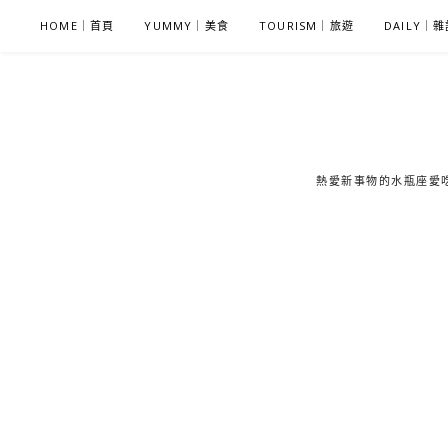
S
HOME｜首頁
YUMMY｜美食
TOURISM｜旅遊
DAILY｜
k
i
p
t
o
c
熱愛新事物的水瓶座愛吃鬼
o
n
t
e
n
t