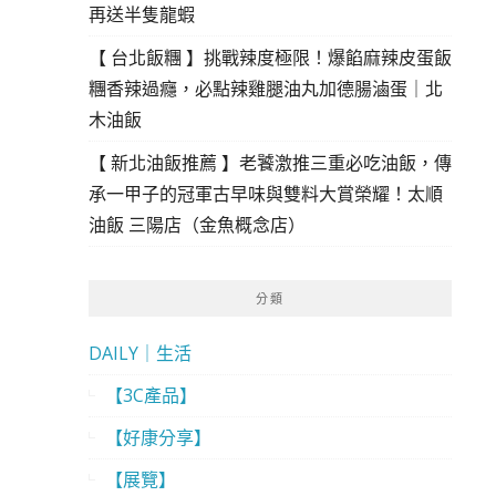
再送半隻龍蝦
【 台北飯糰 】挑戰辣度極限！爆餡麻辣皮蛋飯
糰香辣過癮，必點辣雞腿油丸加德腸滷蛋｜北
木油飯
【 新北油飯推薦 】老饕激推三重必吃油飯，傳
承一甲子的冠軍古早味與雙料大賞榮耀！太順
油飯 三陽店（金魚概念店）
分類
DAILY｜生活
【3C產品】
【好康分享】
【展覽】