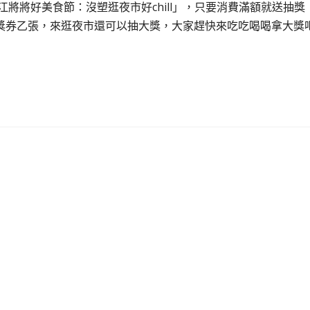
江將將好美食節：沒塑逛夜市好chill」，只要消費滿額就送抽獎
獎券乙張，來逛夜市還可以抽大獎，大家趕快來吃吃喝喝拿大獎