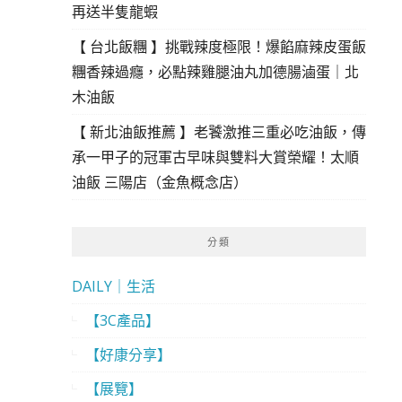
再送半隻龍蝦
【 台北飯糰 】挑戰辣度極限！爆餡麻辣皮蛋飯
糰香辣過癮，必點辣雞腿油丸加德腸滷蛋｜北
木油飯
【 新北油飯推薦 】老饕激推三重必吃油飯，傳
承一甲子的冠軍古早味與雙料大賞榮耀！太順
油飯 三陽店（金魚概念店）
分類
DAILY｜生活
【3C產品】
【好康分享】
【展覽】