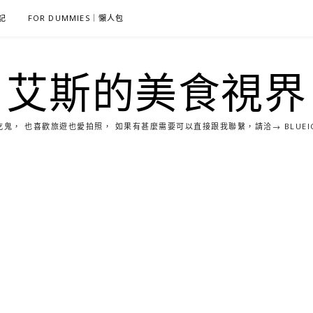
雜記
FOR DUMMIES｜懶人包
艾斯的美食視界
， 也喜歡旅遊也愛拍照， 如果有甚麼需要可以直接跟我聯繫，請洽→ BLUEICE0