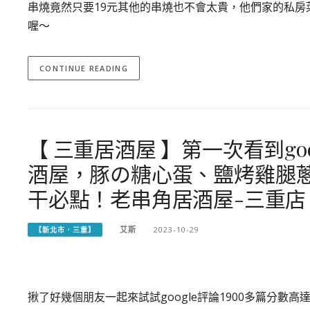
串燒竟然只要19元其他的串燒也不會太貴，他們家的私
喔～
CONTINUE READING
【 三重居酒屋 】第一次看到goo
酒屋，豚の糖心蛋、鹽烤雞腿
干必點！老串角居酒屋-三重店
艾斯
2023-10-29
【新北市．三重】
揪了好幾個朋友一起來試試google評論1900多篇分數