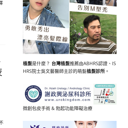
擇
居
植髮
是什麼？
台灣植髮
推薦由ABHRS認證、IS
夜
HRS院士吳文藝醫師主診的萌髮
植髮診所
。
微創包皮手術
&
勃起功能障礙治療
不