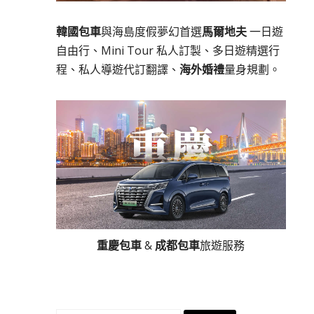
韓國包車
與海島度假夢幻首選
馬爾地夫
一日遊
自由行、Mini Tour 私人訂製、多日遊精選行
程、私人導遊代訂翻譯、
海外婚禮
量身規劃。
重慶包車
&
成都包車
旅遊服務