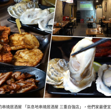
串燒居酒屋 「柒息地串燒居酒屋 三重自強店」，他們家最便