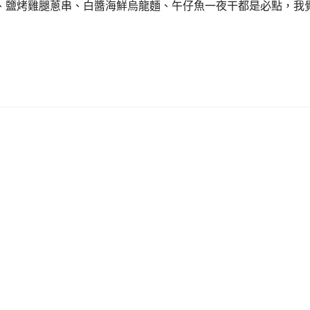
、鹽烤雞腿蔥串、白醬海鮮烏龍麵、午仔魚一夜干都是必點，我