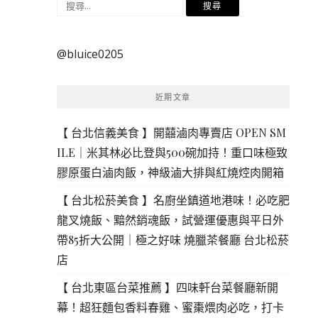
搜
尋
關
@bluice0205
鍵
字:
近期文章
【 台北信義美食 】開囍滷肉專賣店 OPEN SM
ILE｜米其林必比登與500碗加持！重口味極致
膠原蛋白滷肉飯，神級滷大排與紅燒焢肉開箱
【 台北松菸美食 】名廚坐鎮道地港味！必吃肥
龍叉燒飯、黯然銷魂飯，試營運優惠與平日外
帶85折大公開｜極之好味 燒臘茶餐廳 台北松菸
店
【 台北東區台菜推薦 】四味軒台菜餐廳新開
幕！超狂麵包香料春雞、蜜棗煨肉必吃，打卡