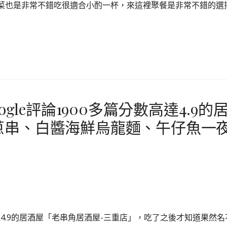
房菜也是非常不錯吃很適合小酌一杯，來這裡聚餐是非常不錯的選
gle評論1900多篇分數高達4.9的
蔥串、白醬海鮮烏龍麵、午仔魚一
高達4.9的居酒屋「老串角居酒屋-三重店」，吃了之後才知道果然名