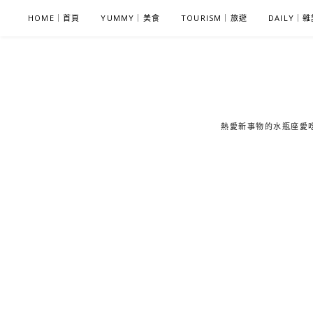
S
HOME｜首頁
YUMMY｜美食
TOURISM｜旅遊
DAILY｜
k
i
p
t
o
c
熱愛新事物的水瓶座愛吃鬼
o
n
t
e
n
t