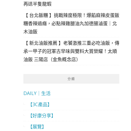
再送半隻龍蝦
【 台北飯糰 】挑戰辣度極限！爆餡麻辣皮蛋飯
糰香辣過癮，必點辣雞腿油丸加德腸滷蛋｜北
木油飯
【 新北油飯推薦 】老饕激推三重必吃油飯，傳
承一甲子的冠軍古早味與雙料大賞榮耀！太順
油飯 三陽店（金魚概念店）
分類
DAILY｜生活
【3C產品】
【好康分享】
【展覽】