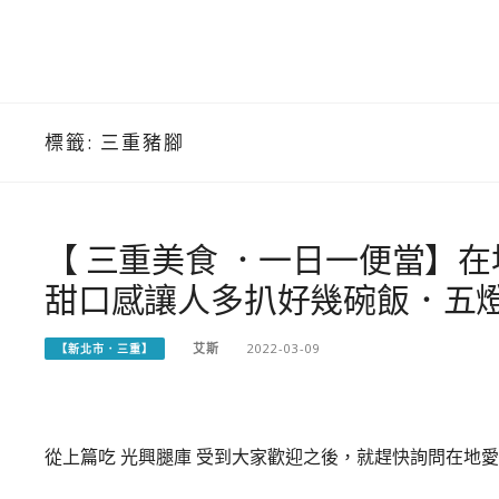
標籤:
三重豬腳
【 三重美食 ．一日一便當】
甜口感讓人多扒好幾碗飯．五
艾斯
2022-03-09
【新北市．三重】
從上篇吃 光興腿庫 受到大家歡迎之後，就趕快詢問在地愛