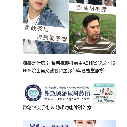
植髮
是什麼？
台灣植髮
推薦由ABHRS認證、IS
HRS院士吳文藝醫師主診的萌髮
植髮診所
。
微創包皮手術
&
勃起功能障礙治療