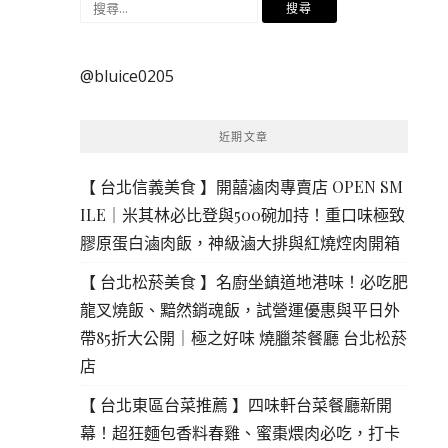
搜
尋
關
@bluice0205
鍵
字:
近期文章
【 台北信義美食 】開囍滷肉專賣店 OPEN SM
ILE｜米其林必比登與500碗加持！重口味極致
膠原蛋白滷肉飯，神級滷大排與紅燒焢肉開箱
【 台北松菸美食 】名廚坐鎮道地港味！必吃肥
龍叉燒飯、黯然銷魂飯，試營運優惠與平日外
帶85折大公開｜極之好味 燒臘茶餐廳 台北松菸
店
【 台北東區台菜推薦 】四味軒台菜餐廳新開
幕！超狂麵包香料春雞、蜜棗煨肉必吃，打卡