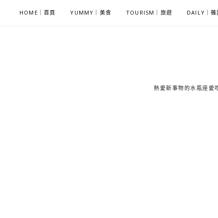
S
HOME｜首頁
YUMMY｜美食
TOURISM｜旅遊
DAILY｜
k
i
p
t
o
c
熱愛新事物的水瓶座愛吃鬼
o
n
t
e
n
t