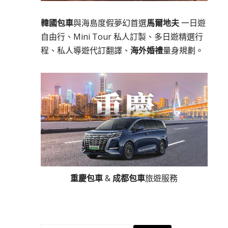
韓國包車
與海島度假夢幻首選
馬爾地夫
一日遊
自由行、Mini Tour 私人訂製、多日遊精選行
程、私人導遊代訂翻譯、
海外婚禮
量身規劃。
重慶包車
&
成都包車
旅遊服務