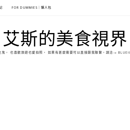
雜記
FOR DUMMIES｜懶人包
艾斯的美食視界
， 也喜歡旅遊也愛拍照， 如果有甚麼需要可以直接跟我聯繫，請洽→ BLUEICE0