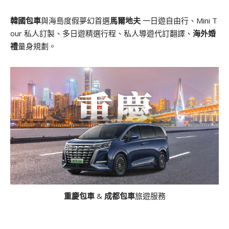
韓國包車
與海島度假夢幻首選
馬爾地夫
一日遊自由行、Mini T
our 私人訂製、多日遊精選行程、私人導遊代訂翻譯、
海外婚
禮
量身規劃。
重慶包車
&
成都包車
旅遊服務