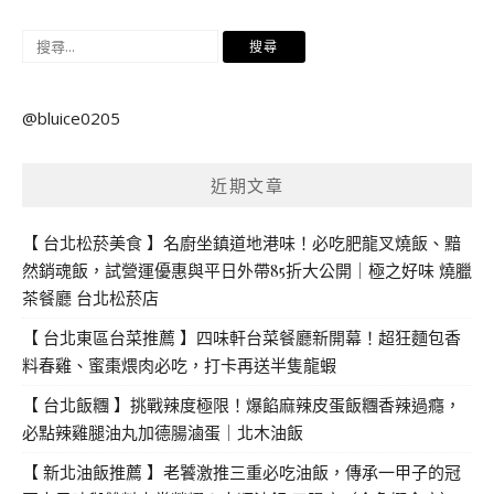
搜
尋
關
@bluice0205
鍵
字:
近期文章
【 台北松菸美食 】名廚坐鎮道地港味！必吃肥龍叉燒飯、黯
然銷魂飯，試營運優惠與平日外帶85折大公開｜極之好味 燒臘
茶餐廳 台北松菸店
【 台北東區台菜推薦 】四味軒台菜餐廳新開幕！超狂麵包香
料春雞、蜜棗煨肉必吃，打卡再送半隻龍蝦
【 台北飯糰 】挑戰辣度極限！爆餡麻辣皮蛋飯糰香辣過癮，
必點辣雞腿油丸加德腸滷蛋｜北木油飯
【 新北油飯推薦 】老饕激推三重必吃油飯，傳承一甲子的冠