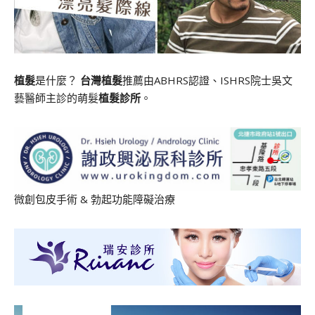
植髮
是什麼？
台灣植髮
推薦由ABHRS認證、ISHRS院士吳文
藝醫師主診的萌髮
植髮診所
。
微創包皮手術
&
勃起功能障礙治療