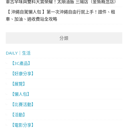
軍古早味與雙料大賞榮耀！太順油飯 三陽店（金魚概念店）
【 沖繩自駕懶人包 】第一次沖繩自由行就上手！證件、租
車、加油、過收費站全攻略
分類
DAILY｜生活
【3C產品】
【好康分享】
【展覽】
【懶人包】
【比賽活動】
【活動】
【電影分享】