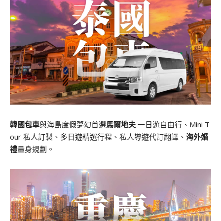
韓國包車
與海島度假夢幻首選
馬爾地夫
一日遊自由行、Mini T
our 私人訂製、多日遊精選行程、私人導遊代訂翻譯、
海外婚
禮
量身規劃。