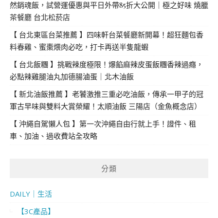
然銷魂飯，試營運優惠與平日外帶85折大公開｜極之好味 燒臘
茶餐廳 台北松菸店
【 台北東區台菜推薦 】四味軒台菜餐廳新開幕！超狂麵包香
料春雞、蜜棗煨肉必吃，打卡再送半隻龍蝦
【 台北飯糰 】挑戰辣度極限！爆餡麻辣皮蛋飯糰香辣過癮，
必點辣雞腿油丸加德腸滷蛋｜北木油飯
【 新北油飯推薦 】老饕激推三重必吃油飯，傳承一甲子的冠
軍古早味與雙料大賞榮耀！太順油飯 三陽店（金魚概念店）
【 沖繩自駕懶人包 】第一次沖繩自由行就上手！證件、租
車、加油、過收費站全攻略
分類
DAILY｜生活
【3C產品】