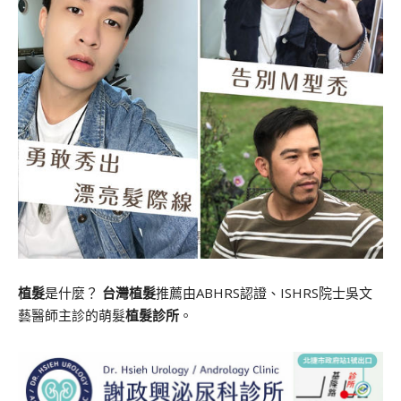
植髮
是什麼？
台灣植髮
推薦由ABHRS認證、ISHRS院士吳文
藝醫師主診的萌髮
植髮診所
。