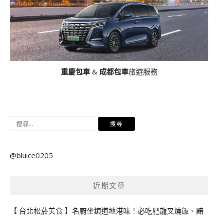
重慶包車
&
成都包車
旅遊服務
搜
尋
關
@bluice0205
鍵
字:
近期文章
【 台北松菸美食 】名廚坐鎮道地港味！必吃肥龍叉燒飯、黯