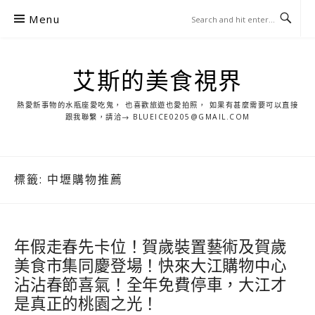
S
Menu
k
i
p
艾斯的美食視界
t
o
熱愛新事物的水瓶座愛吃鬼， 也喜歡旅遊也愛拍照， 如果有甚麼需要可以直接
c
跟我聯繫，請洽→ BLUEICE0205@GMAIL.COM
o
n
t
標籤:
中壢購物推薦
e
n
t
年假走春先卡位！賀歲裝置藝術及賀歲
美食市集同慶登場！快來大江購物中心
沾沾春節喜氣！全年免費停車，大江才
是真正的桃園之光！