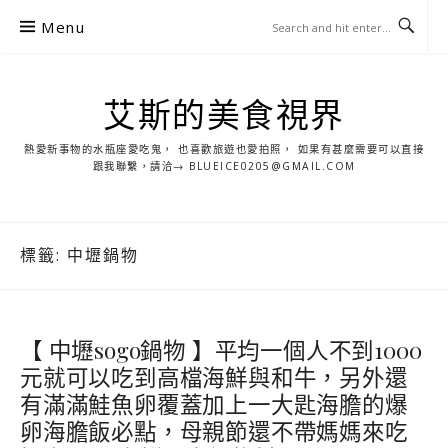
S
Menu
k
i
p
艾斯的美食視界
t
o
熱愛新事物的水瓶座愛吃鬼， 也喜歡旅遊也愛拍照， 如果有甚麼需要可以直接
c
跟我聯繫，請洽→ BLUEICE0205@GMAIL.COM
o
n
t
標籤:
中壢鍋物
e
n
t
【 中壢sogo鍋物 】平均一個人不到1000
元就可以吃到高檔海鮮與和牛，另外還
有滿滿鮭魚卵覆蓋加上一大匙海膽的爆
卵海膽飯必點，母親節還不帶媽媽來吃