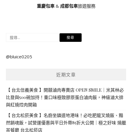
重慶包車
&
成都包車
旅遊服務
搜
尋
關
@bluice0205
鍵
字:
近期文章
【 台北信義美食 】開囍滷肉專賣店 OPEN SMILE｜米其林必
比登與500碗加持！重口味極致膠原蛋白滷肉飯，神級滷大排
與紅燒焢肉開箱
【 台北松菸美食 】名廚坐鎮道地港味！必吃肥龍叉燒飯、黯
然銷魂飯，試營運優惠與平日外帶85折大公開｜極之好味 燒臘
茶餐廳 台北松菸店