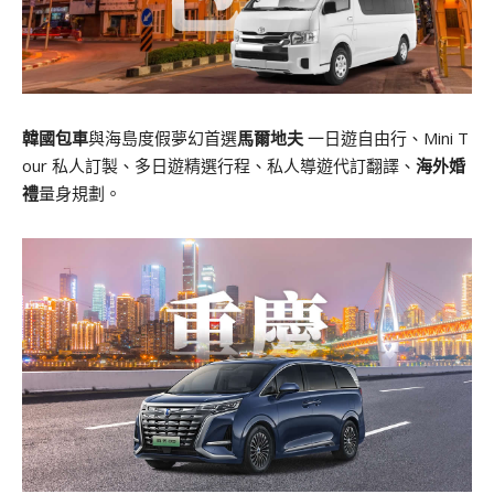
韓國包車
與海島度假夢幻首選
馬爾地夫
一日遊自由行、Mini T
our 私人訂製、多日遊精選行程、私人導遊代訂翻譯、
海外婚
禮
量身規劃。