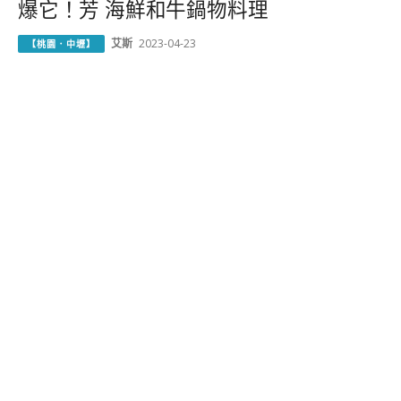
爆它！芳 海鮮和牛鍋物料理
艾斯
2023-04-23
【桃園．中壢】