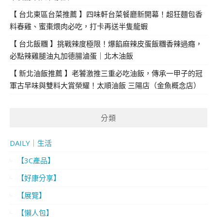
【 台北東區台菜推薦 】四味軒台菜餐廳新開幕！超狂麵包香
料春雞、蜜棗煨肉必吃，打卡再送半隻龍蝦
【 台北飯糰 】挑戰辣度極限！爆餡麻辣皮蛋飯糰香辣過癮，
必點辣雞腿油丸加德腸滷蛋｜北木油飯
【 新北油飯推薦 】老饕激推三重必吃油飯，傳承一甲子的冠
軍古早味與雙料大賞榮耀！太順油飯 三陽店（金魚概念店）
分類
DAILY｜生活
【3C產品】
【好康分享】
【展覽】
【懶人包】