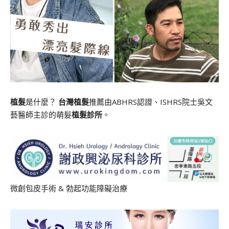
植髮
是什麼？
台灣植髮
推薦由ABHRS認證、ISHRS院士吳文
藝醫師主診的萌髮
植髮診所
。
微創包皮手術
&
勃起功能障礙治療