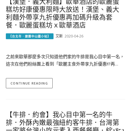
【漢堡．義大利麵】歐華酒店的歐麗蛋
糕坊好康優惠限時大放送！漢堡、義大
利麵外帶享九折優惠再加碼升級為套
餐．歐麗蛋糕坊ｘ歐華酒店
艾斯
2020-04-26
【台北市．捷運中山國小站】
之前來歐華那麼多次只知道他們家的牛排是我心目中第一名，
這次在他們粉絲團上看到「歐麗主食外帶享九折優惠!!?再…
CONTINUE READING
【牛排．約會】我心目中第一名的牛
排．外酥內嫩最強紐約客牛排．台灣第
一家將台灣小吃元素入西餐餐廳．綻1852