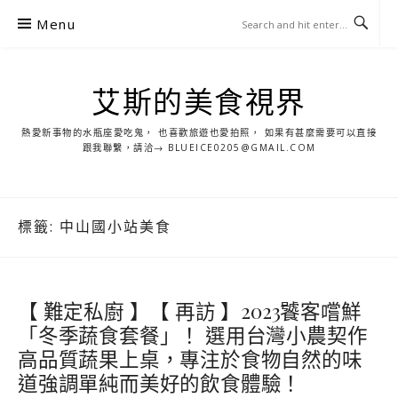
S
Menu
k
i
p
艾斯的美食視界
t
o
熱愛新事物的水瓶座愛吃鬼， 也喜歡旅遊也愛拍照， 如果有甚麼需要可以直接
c
跟我聯繫，請洽→ BLUEICE0205@GMAIL.COM
o
n
t
標籤:
中山國小站美食
e
n
t
【 難定私廚 】【 再訪 】2023饕客嚐鮮
「冬季蔬食套餐」！ 選用台灣小農契作
高品質蔬果上桌，專注於食物自然的味
道強調單純而美好的飲食體驗！