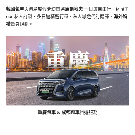
韓國包車
與海島度假夢幻首選
馬爾地夫
一日遊自由行、Mini T
our 私人訂製、多日遊精選行程、私人導遊代訂翻譯、
海外婚
禮
量身規劃。
重慶包車
&
成都包車
旅遊服務