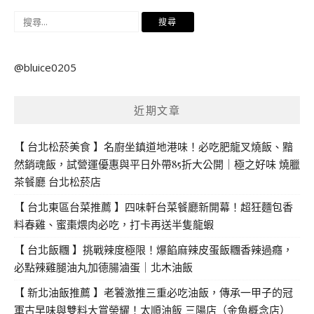
搜
尋
關
@bluice0205
鍵
字:
近期文章
【 台北松菸美食 】名廚坐鎮道地港味！必吃肥龍叉燒飯、黯
然銷魂飯，試營運優惠與平日外帶85折大公開｜極之好味 燒臘
茶餐廳 台北松菸店
【 台北東區台菜推薦 】四味軒台菜餐廳新開幕！超狂麵包香
料春雞、蜜棗煨肉必吃，打卡再送半隻龍蝦
【 台北飯糰 】挑戰辣度極限！爆餡麻辣皮蛋飯糰香辣過癮，
必點辣雞腿油丸加德腸滷蛋｜北木油飯
【 新北油飯推薦 】老饕激推三重必吃油飯，傳承一甲子的冠
軍古早味與雙料大賞榮耀！太順油飯 三陽店（金魚概念店）