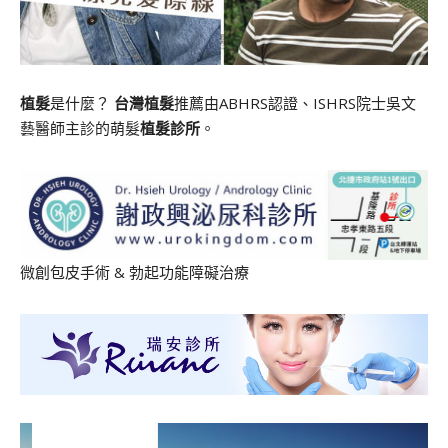
植髮
是什麼？
台灣植髮
推薦由ABHRS認證、ISHRS院士吳文
藝醫師主診的萌髮
植髮診所
。
微創包皮手術
&
勃起功能障礙治療