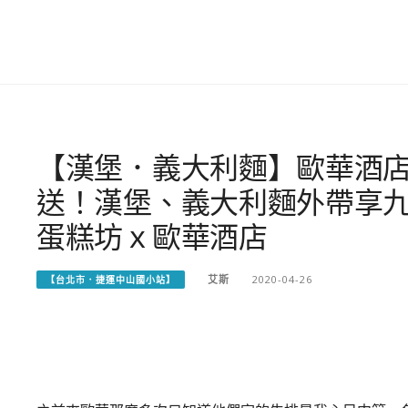
【漢堡．義大利麵】歐華酒
送！漢堡、義大利麵外帶享
蛋糕坊ｘ歐華酒店
艾斯
2020-04-26
【台北市．捷運中山國小站】