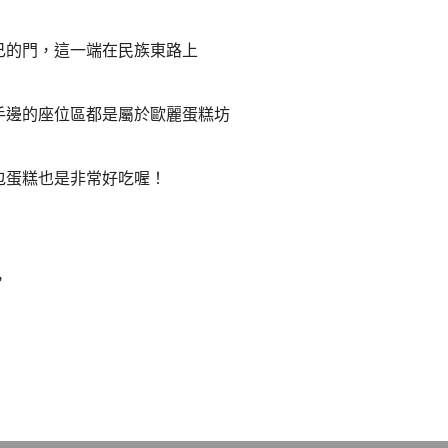
己的門，這一端在民族東路上
手邊的座位區都是屬於歐麗蛋糕坊
包蛋糕也是非常好吃喔！
，