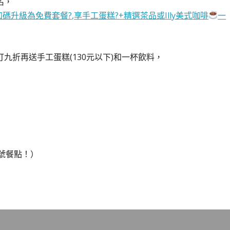
名，
加碼升級為免費套餐
?
,享手工蛋糕
?
+精選茶品或Illy美式咖啡
一
折再送手工蛋糕(130元以下)和一杯飲料，
1號餐點！）