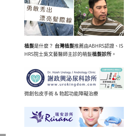
植髮
是什麼？
台灣植髮
推薦由ABHRS認證、IS
HRS院士吳文藝醫師主診的萌髮
植髮診所
。
微創包皮手術
&
勃起功能障礙治療