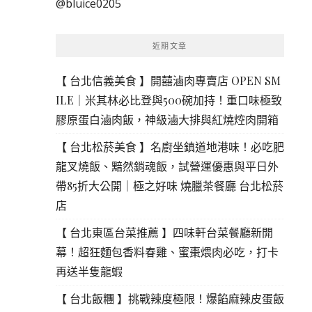
@bluice0205
鍵
字:
近期文章
【 台北信義美食 】開囍滷肉專賣店 OPEN SM
ILE｜米其林必比登與500碗加持！重口味極致
膠原蛋白滷肉飯，神級滷大排與紅燒焢肉開箱
【 台北松菸美食 】名廚坐鎮道地港味！必吃肥
龍叉燒飯、黯然銷魂飯，試營運優惠與平日外
帶85折大公開｜極之好味 燒臘茶餐廳 台北松菸
店
【 台北東區台菜推薦 】四味軒台菜餐廳新開
幕！超狂麵包香料春雞、蜜棗煨肉必吃，打卡
再送半隻龍蝦
【 台北飯糰 】挑戰辣度極限！爆餡麻辣皮蛋飯