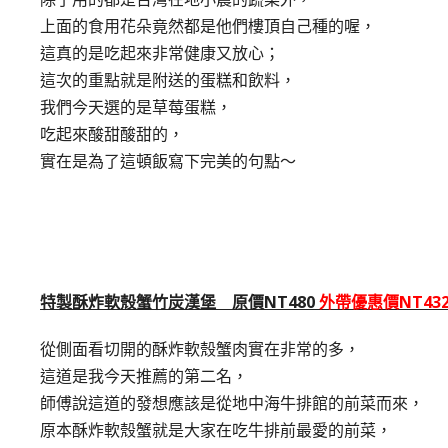
上面的食用花朵竟然都是他們樓頂自己種的喔，
這真的是吃起來非常健康又放心；
這次的重點就是附送的蛋糕和飲料，
我們今天選的是草莓蛋糕，
吃起來酸甜酸甜的，
實在是為了這頓飯寫下完美的句點～
特製酥炸軟殼蟹竹炭漢堡 原價NT480
外帶優惠價NT43
從側面看切開的酥炸軟殼蟹肉實在非常的多，
這道是我今天推薦的第二名，
師傅說這道的發想應該是從地中海牛排館的前菜而來，
原本酥炸軟殼蟹就是大家在吃牛排前最愛的前菜，