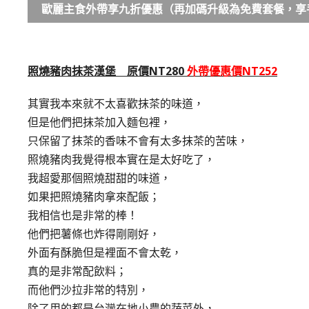
歐麗主食外帶享九折優惠（再加碼升級為免費套餐，享手
照燒豬肉抹茶漢堡 原價NT280
外帶優惠價NT252
其實我本來就不太喜歡抹茶的味道，
但是他們把抹茶加入麵包裡，
只保留了抹茶的香味不會有太多抹茶的苦味，
照燒豬肉我覺得根本實在是太好吃了，
我超愛那個照燒甜甜的味道，
如果把照燒豬肉拿來配飯；
我相信也是非常的棒！
他們把薯條也炸得剛剛好，
外面有酥脆但是裡面不會太乾，
真的是非常配飲料；
而他們沙拉非常的特別，
除了用的都是台灣在地小農的蔬菜外，