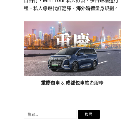
自由行、Mini Tour 私人訂製、多日遊精選行
程、私人導遊代訂翻譯、
海外婚禮
量身規劃。
重慶包車
&
成都包車
旅遊服務
搜
尋
關