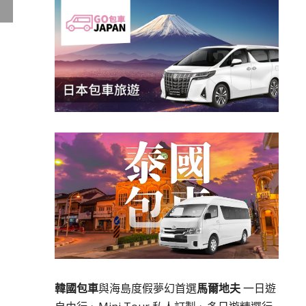
韓國包車
與海島度假夢幻首選
馬爾地夫
一日遊