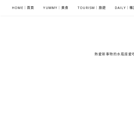
S
HOME｜首頁
YUMMY｜美食
TOURISM｜旅遊
DAILY｜
k
i
p
t
o
c
熱愛新事物的水瓶座愛吃鬼
o
n
t
e
n
t