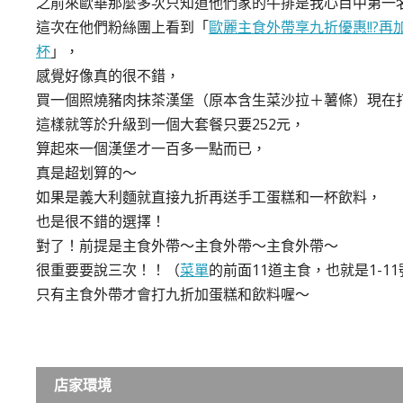
之前來歐華那麼多次只知道他們家的牛排是我心目中第一
這次在他們粉絲團上看到「
歐麗主食外帶享九折優惠!!
?
再
杯
」，
感覺好像真的很不錯，
買一個照燒豬肉抹茶漢堡（原本含生菜沙拉＋薯條）現在打九
這樣就等於升級到一個大套餐只要252元，
算起來一個漢堡才一百多一點而已，
真是超划算的～
如果是義大利麵就直接九折再送手工蛋糕和一杯飲料，
也是很不錯的選擇！
對了！前提是主食外帶～主食外帶～主食外帶～
很重要要說三次！！（
菜單
的前面11道主食，也就是1-1
只有主食外帶才會打九折加蛋糕和飲料喔～
店家環境