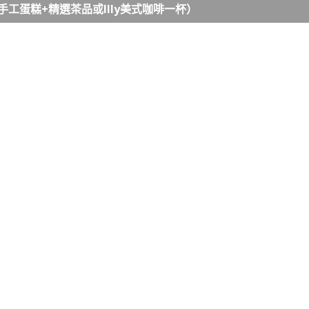
工蛋糕+精選茶品或Illy美式咖啡一杯）