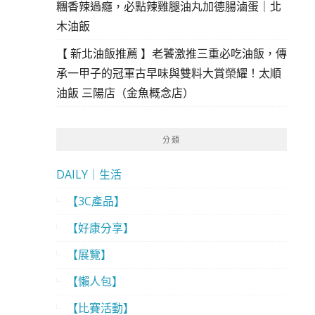
糰香辣過癮，必點辣雞腿油丸加德腸滷蛋｜北
木油飯
【 新北油飯推薦 】老饕激推三重必吃油飯，傳
承一甲子的冠軍古早味與雙料大賞榮耀！太順
油飯 三陽店（金魚概念店）
分類
DAILY｜生活
【3C產品】
【好康分享】
【展覽】
【懶人包】
【比賽活動】