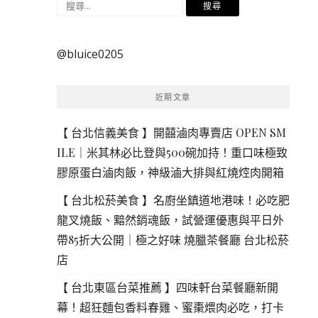
搜
尋
關
@bluice0205
鍵
字:
近期文章
【 台北信義美食 】開囍滷肉專賣店 OPEN SM
ILE｜米其林必比登與500碗加持！重口味極致
膠原蛋白滷肉飯，神級滷大排與紅燒焢肉開箱
【 台北松菸美食 】名廚坐鎮道地港味！必吃肥
龍叉燒飯、黯然銷魂飯，試營運優惠與平日外
帶85折大公開｜極之好味 燒臘茶餐廳 台北松菸
店
【 台北東區台菜推薦 】四味軒台菜餐廳新開
幕！超狂麵包香料春雞、蜜棗煨肉必吃，打卡