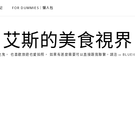
雜記
FOR DUMMIES｜懶人包
艾斯的美食視界
， 也喜歡旅遊也愛拍照， 如果有甚麼需要可以直接跟我聯繫，請洽→ BLUEICE0