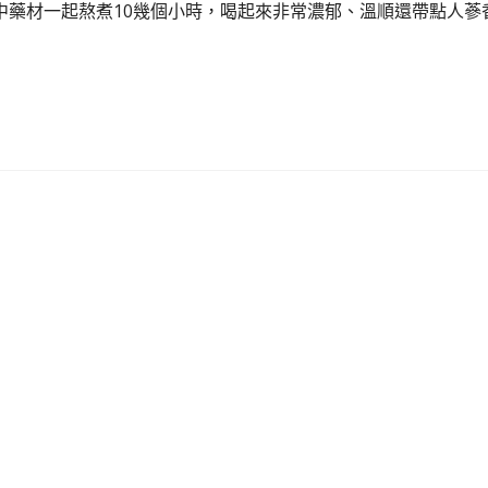
中藥材一起熬煮10幾個小時，喝起來非常濃郁、溫順還帶點人蔘