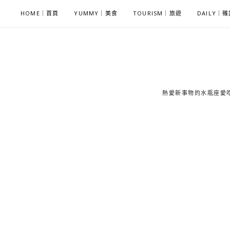
S
HOME｜首頁
YUMMY｜美食
TOURISM｜旅遊
DAILY｜
k
i
p
t
o
c
熱愛新事物的水瓶座愛吃鬼
o
n
t
e
n
t