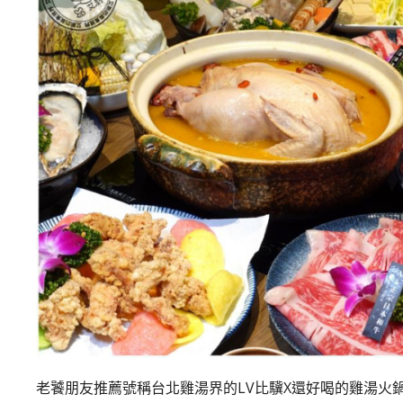
老饕朋友推薦號稱台北雞湯界的LV比驥X還好喝的雞湯火