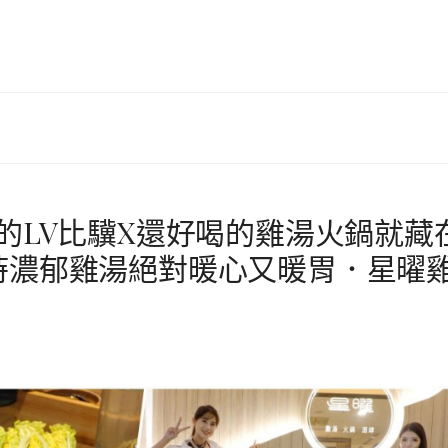
界的LV比驥X還好喝的雞湯火鍋就藏
時濃郁雞湯絕對暖心又暖胃．星曜