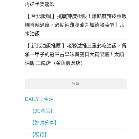
再送半隻龍蝦
【 台北飯糰 】挑戰辣度極限！爆餡麻辣皮蛋飯
糰香辣過癮，必點辣雞腿油丸加德腸滷蛋｜北
木油飯
【 新北油飯推薦 】老饕激推三重必吃油飯，傳
承一甲子的冠軍古早味與雙料大賞榮耀！太順
油飯 三陽店（金魚概念店）
分類
DAILY｜生活
【3C產品】
【好康分享】
【展覽】