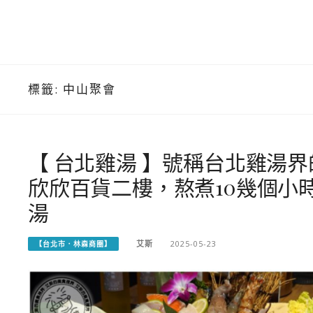
標籤:
中山聚會
【 台北雞湯 】號稱台北雞湯
欣欣百貨二樓，熬煮10幾個小
湯
艾斯
2025-05-23
【台北市．林森商圈】