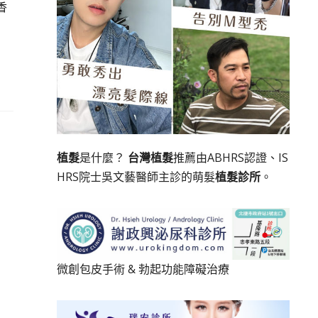
香
植髮
是什麼？
台灣植髮
推薦由ABHRS認證、IS
HRS院士吳文藝醫師主診的萌髮
植髮診所
。
微創包皮手術
&
勃起功能障礙治療