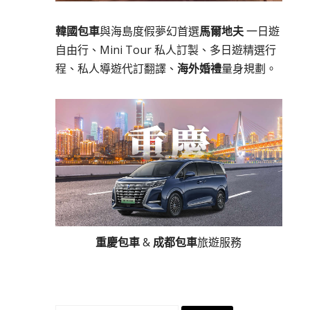
韓國包車
與海島度假夢幻首選
馬爾地夫
一日遊
自由行、Mini Tour 私人訂製、多日遊精選行
程、私人導遊代訂翻譯、
海外婚禮
量身規劃。
重慶包車
&
成都包車
旅遊服務