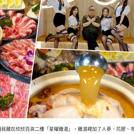
鍋就藏在欣欣百貨二樓「星曜雞湯」，雞湯裡加了人蔘、花膠、