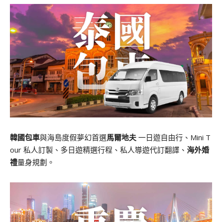
韓國包車
與海島度假夢幻首選
馬爾地夫
一日遊自由行、Mini T
our 私人訂製、多日遊精選行程、私人導遊代訂翻譯、
海外婚
禮
量身規劃。