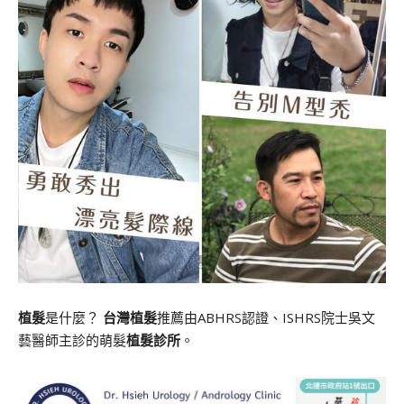
植髮
是什麼？
台灣植髮
推薦由ABHRS認證、ISHRS院士吳文
藝醫師主診的萌髮
植髮診所
。