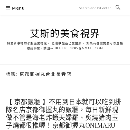
S
Menu
k
i
p
艾斯的美食視界
t
o
熱愛新事物的水瓶座愛吃鬼， 也喜歡旅遊也愛拍照， 如果有甚麼需要可以直接
c
跟我聯繫，請洽→ BLUEICE0205@GMAIL.COM
o
n
t
標籤:
京都御握丸台北長春店
e
n
t
【 京都飯糰 】不用到日本就可以吃到排
隊名店京都御握丸的飯糰，每⽇新鮮現
做不管是海⽼炸蝦天婦羅、炙燒豬⾁⽟
⼦燒都很推喔！京都御握丸ONIMARU