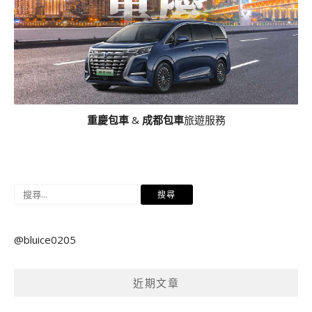
重慶包車
&
成都包車
旅遊服務
搜
尋
關
@bluice0205
鍵
字:
近期文章