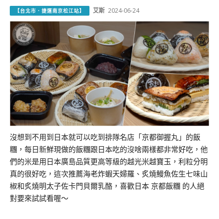
艾斯
2024-06-24
【台北市．捷運南京松江站】
沒想到不用到日本就可以吃到排隊名店「京都御握丸」的飯
糰，每⽇新鮮現做的飯糰跟日本吃的沒啥兩樣都非常好吃，他
們的米是用⽇本廣島品質更⾼等級的越光⽶越寶⽟，利粒分明
真的很好吃，這次推薦海⽼炸蝦天婦羅、炙燒鰻⿂佐⽣七味山
椒和炙燒明太⼦佐卡⾨⾙爾乳酪，喜歡日本 京都飯糰 的人絕
對要來試試看喔～