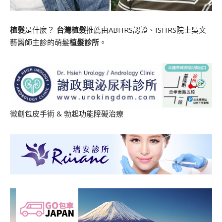
植髮
是什麼？
台灣植髮
推薦由ABHRS認證、ISHRS院士吳文
藝醫師主診的萌髮
植髮診所
。
微創包皮手術
&
勃起功能障礙治療