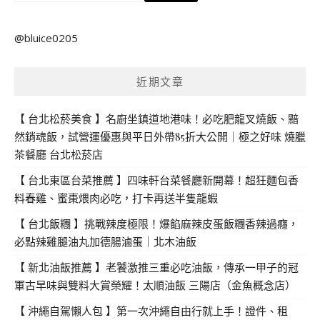
尋
關
@bluice0205
鍵
字:
近期文章
【 台北松菸美食 】名廚坐鎮道地港味！必吃肥龍叉燒飯、黯
然銷魂飯，試營運優惠與平日外帶85折大公開｜極之好味 燒臘
茶餐廳 台北松菸店
【 台北東區台菜推薦 】四味軒台菜餐廳新開幕！超狂麵包香
料春雞、蜜棗煨肉必吃，打卡再送半隻龍蝦
【 台北飯糰 】挑戰辣度極限！爆餡麻辣皮蛋飯糰香辣過癮，
必點辣雞腿油丸加德腸滷蛋｜北木油飯
【 新北油飯推薦 】老饕激推三重必吃油飯，傳承一甲子的冠
軍古早味與雙料大賞榮耀！太順油飯 三陽店（金魚概念店）
【 沖繩自駕懶人包 】第一次沖繩自由行就上手！證件、租