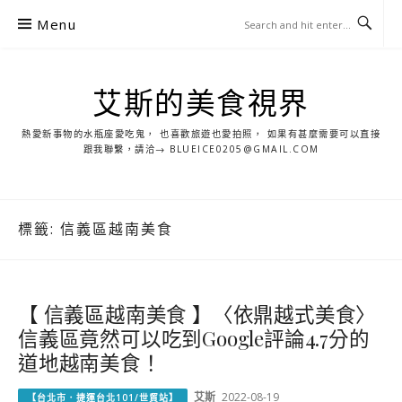
S
Menu
k
i
p
艾斯的美食視界
t
o
熱愛新事物的水瓶座愛吃鬼， 也喜歡旅遊也愛拍照， 如果有甚麼需要可以直接
c
跟我聯繫，請洽→ BLUEICE0205@GMAIL.COM
o
n
t
標籤:
信義區越南美食
e
n
t
【 信義區越南美食 】〈依鼎越式美食〉
信義區竟然可以吃到Google評論4.7分的
道地越南美食！
艾斯
2022-08-19
【台北市．捷運台北101/世貿站】