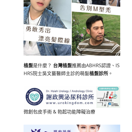
植髮
是什麼？
台灣植髮
推薦由ABHRS認證、IS
HRS院士吳文藝醫師主診的萌髮
植髮診所
。
微創包皮手術
&
勃起功能障礙治療