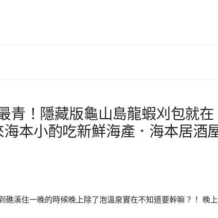
！最青！隱藏版龜山島龍蝦刈包就在
來海本小酌吃新鮮海產．海本居酒
到礁溪住一晚的時候晚上除了泡溫泉實在不知道要幹嘛？！ 晚上