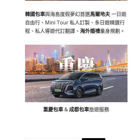
韓國包車
與海島度假夢幻首選
馬爾地夫
一日遊
自由行、Mini Tour 私人訂製、多日遊精選行
程、私人導遊代訂翻譯、
海外婚禮
量身規劃。
重慶包車
&
成都包車
旅遊服務