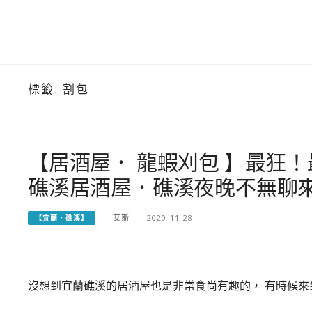
標籤:
割包
【居酒屋． 龍蝦刈包 】最狂
礁溪居酒屋．礁溪夜晚不無聊
艾斯
2020-11-28
【宜蘭．礁溪】
沒想到宜蘭礁溪的居酒屋也是非常食尚有趣的， 有時候來