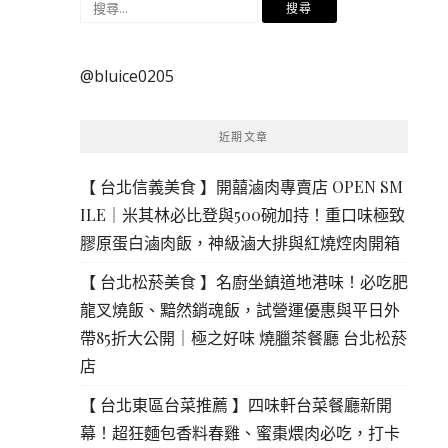
搜
尋
關
@bluice0205
鍵
字:
近期文章
【 台北信義美食 】開囍滷肉專賣店 OPEN SM
ILE｜米其林必比登與500碗加持！重口味極致
膠原蛋白滷肉飯，神級滷大排與紅燒焢肉開箱
【 台北松菸美食 】名廚坐鎮道地港味！必吃肥
龍叉燒飯、黯然銷魂飯，試營運優惠與平日外
帶85折大公開｜極之好味 燒臘茶餐廳 台北松菸
店
【 台北東區台菜推薦 】四味軒台菜餐廳新開
幕！超狂麵包香料春雞、蜜棗煨肉必吃，打卡