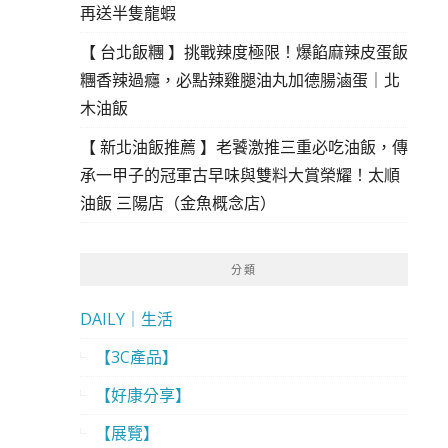
再送半隻龍蝦
【 台北飯糰 】挑戰辣度極限！爆餡麻辣皮蛋飯
糰香辣過癮，必點辣雞腿油丸加德腸滷蛋｜北
木油飯
【 新北油飯推薦 】老饕激推三重必吃油飯，傳
承一甲子的冠軍古早味與雙料大賞榮耀！太順
油飯 三陽店（金魚概念店）
分類
DAILY｜生活
【3C產品】
【好康分享】
【展覽】