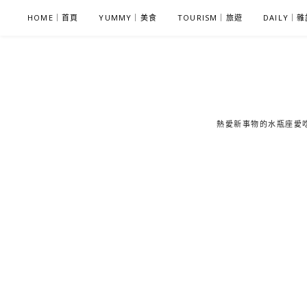
S
HOME｜首頁
YUMMY｜美食
TOURISM｜旅遊
DAILY｜
k
i
p
t
o
c
熱愛新事物的水瓶座愛吃鬼
o
n
t
e
n
t