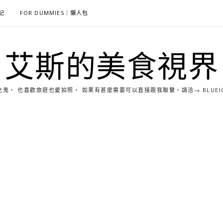
雜記
FOR DUMMIES｜懶人包
艾斯的美食視界
， 也喜歡旅遊也愛拍照， 如果有甚麼需要可以直接跟我聯繫，請洽→ BLUEICE0