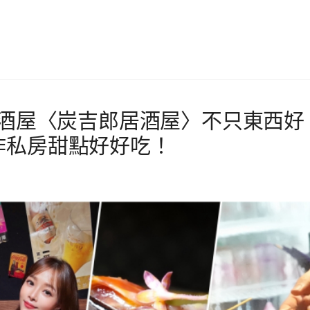
居酒屋〈炭吉郎居酒屋〉不只東西好
作私房甜點好好吃！