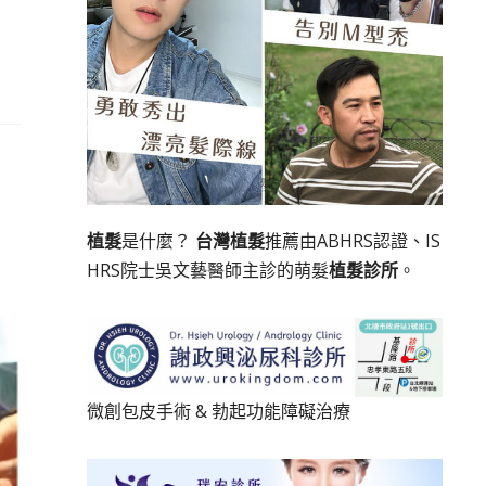
植髮
是什麼？
台灣植髮
推薦由ABHRS認證、IS
HRS院士吳文藝醫師主診的萌髮
植髮診所
。
微創包皮手術
&
勃起功能障礙治療