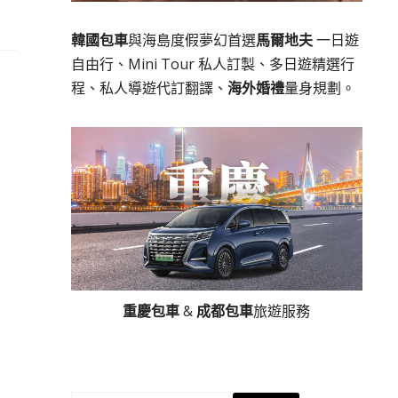
韓國包車
與海島度假夢幻首選
馬爾地夫
一日遊
自由行、Mini Tour 私人訂製、多日遊精選行
程、私人導遊代訂翻譯、
海外婚禮
量身規劃。
重慶包車
&
成都包車
旅遊服務