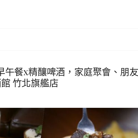
國早午餐x精釀啤酒，家庭聚會、朋
館 竹北旗艦店