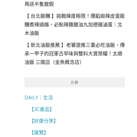
再送半隻龍蝦
【 台北飯糰 】挑戰辣度極限！爆餡麻辣皮蛋飯
糰香辣過癮，必點辣雞腿油丸加德腸滷蛋｜北
木油飯
【 新北油飯推薦 】老饕激推三重必吃油飯，傳
承一甲子的冠軍古早味與雙料大賞榮耀！太順
油飯 三陽店（金魚概念店）
分類
DAILY｜生活
【3C產品】
【好康分享】
【展覽】