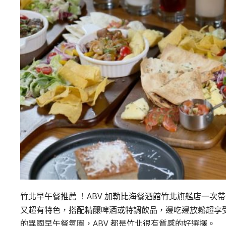
竹北早午餐推薦 ！ABV 加勒比海餐酒館竹北旗艦店一
又超有特色，搭配精釀啤酒或特調飲品，邊吃邊放鬆超享
的異國早午餐氛圍，ABV 都是竹北很有質感的好選擇。