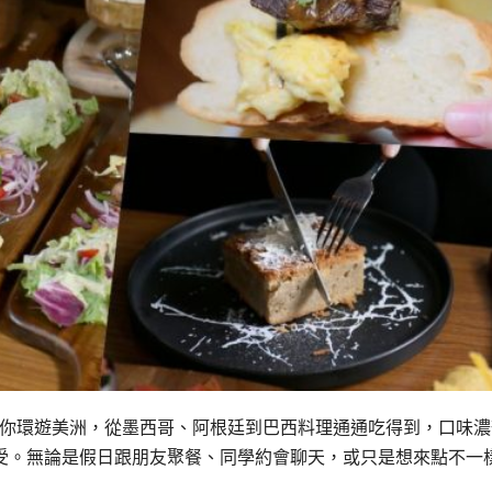
次帶你環遊美洲，從墨西哥、阿根廷到巴西料理通通吃得到，口味濃
受。無論是假日跟朋友聚餐、同學約會聊天，或只是想來點不一