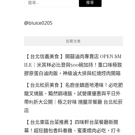
搜
尋
關
@bluice0205
鍵
字:
近期文章
【 台北信義美食 】開囍滷肉專賣店 OPEN SM
ILE｜米其林必比登與500碗加持！重口味極致
膠原蛋白滷肉飯，神級滷大排與紅燒焢肉開箱
【 台北松菸美食 】名廚坐鎮道地港味！必吃肥
龍叉燒飯、黯然銷魂飯，試營運優惠與平日外
帶85折大公開｜極之好味 燒臘茶餐廳 台北松菸
店
【 台北東區台菜推薦 】四味軒台菜餐廳新開
幕！超狂麵包香料春雞、蜜棗煨肉必吃，打卡