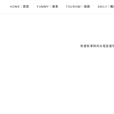
S
HOME｜首頁
YUMMY｜美食
TOURISM｜旅遊
DAILY｜
k
i
p
t
o
c
熱愛新事物的水瓶座愛吃鬼
o
n
t
e
n
t