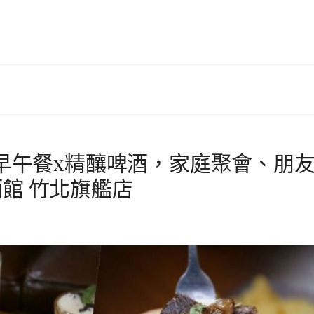
國早午餐x精釀啤酒，家庭聚會、朋
館 竹北旗艦店