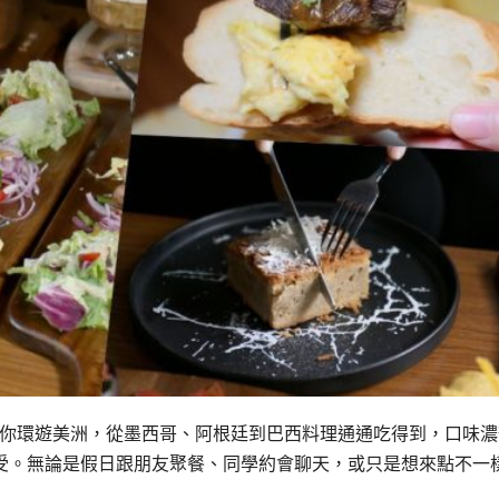
次帶你環遊美洲，從墨西哥、阿根廷到巴西料理通通吃得到，口味濃
受。無論是假日跟朋友聚餐、同學約會聊天，或只是想來點不一