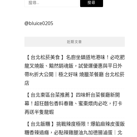
搜
尋
關
@bluice0205
鍵
字:
近期文章
【 台北松菸美食 】名廚坐鎮道地港味！必吃肥
龍叉燒飯、黯然銷魂飯，試營運優惠與平日外
帶85折大公開｜極之好味 燒臘茶餐廳 台北松菸
店
【 台北東區台菜推薦 】四味軒台菜餐廳新開
幕！超狂麵包香料春雞、蜜棗煨肉必吃，打卡
再送半隻龍蝦
【 台北飯糰 】挑戰辣度極限！爆餡麻辣皮蛋飯
糰香辣過癮，必點辣雞腿油丸加德腸滷蛋｜北