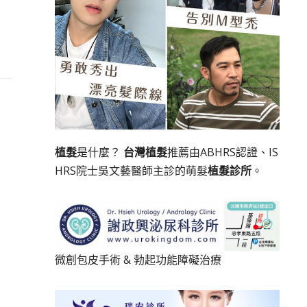
植髮
是什麼？
台灣植髮
推薦由ABHRS認證、IS
HRS院士吳文藝醫師主診的萌髮
植髮診所
。
微創包皮手術
&
勃起功能障礙治療