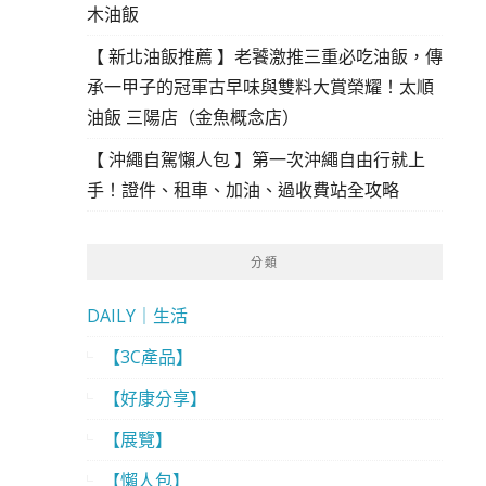
木油飯
【 新北油飯推薦 】老饕激推三重必吃油飯，傳
承一甲子的冠軍古早味與雙料大賞榮耀！太順
油飯 三陽店（金魚概念店）
【 沖繩自駕懶人包 】第一次沖繩自由行就上
手！證件、租車、加油、過收費站全攻略
分類
DAILY｜生活
【3C產品】
【好康分享】
【展覽】
【懶人包】