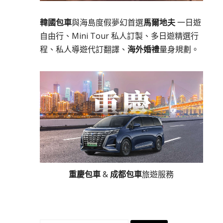
韓國包車
與海島度假夢幻首選
馬爾地夫
一日遊
自由行、Mini Tour 私人訂製、多日遊精選行
程、私人導遊代訂翻譯、
海外婚禮
量身規劃。
重慶包車
&
成都包車
旅遊服務