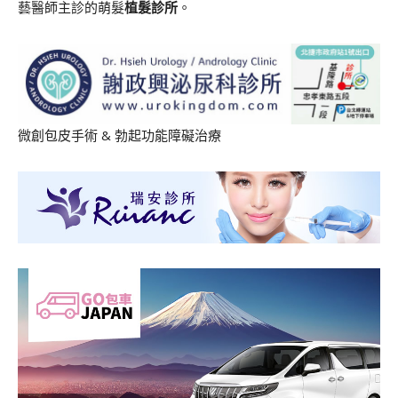
藝醫師主診的萌髮
植髮診所
。
微創包皮手術
&
勃起功能障礙治療