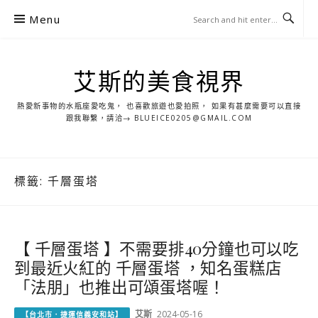
S
Menu
k
i
p
艾斯的美食視界
t
o
熱愛新事物的水瓶座愛吃鬼， 也喜歡旅遊也愛拍照， 如果有甚麼需要可以直接
c
跟我聯繫，請洽→ BLUEICE0205@GMAIL.COM
o
n
t
標籤:
千層蛋塔
e
n
t
【 千層蛋塔 】不需要排40分鐘也可以吃
到最近火紅的 千層蛋塔 ，知名蛋糕店
「法朋」也推出可頌蛋塔喔！
艾斯
2024-05-16
【台北市．捷運信義安和站】