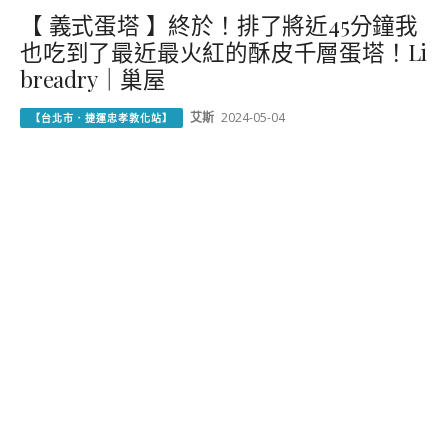
【 義式蛋塔 】終於！排了將近45分鐘我
也吃到了最近最火紅的酥皮千層蛋塔！Li
breadry｜巢屋
艾斯
2024-05-04
【台北市．捷運忠孝敦化站】