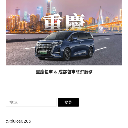
重慶包車
&
成都包車
旅遊服務
搜
尋
關
@bluice0205
鍵