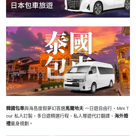
韓國包車
與海島度假夢幻首選
馬爾地夫
一日遊自由行、Mini T
our 私人訂製、多日遊精選行程、私人導遊代訂翻譯、
海外婚
禮
量身規劃。