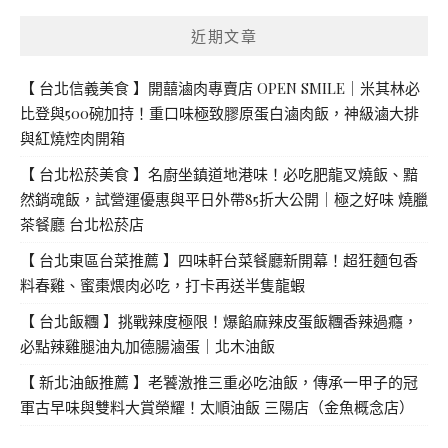
字:
近期文章
【 台北信義美食 】開囍滷肉專賣店 OPEN SMILE｜米其林必
比登與500碗加持！重口味極致膠原蛋白滷肉飯，神級滷大排
與紅燒焢肉開箱
【 台北松菸美食 】名廚坐鎮道地港味！必吃肥龍叉燒飯、黯
然銷魂飯，試營運優惠與平日外帶85折大公開｜極之好味 燒臘
茶餐廳 台北松菸店
【 台北東區台菜推薦 】四味軒台菜餐廳新開幕！超狂麵包香
料春雞、蜜棗煨肉必吃，打卡再送半隻龍蝦
【 台北飯糰 】挑戰辣度極限！爆餡麻辣皮蛋飯糰香辣過癮，
必點辣雞腿油丸加德腸滷蛋｜北木油飯
【 新北油飯推薦 】老饕激推三重必吃油飯，傳承一甲子的冠
軍古早味與雙料大賞榮耀！太順油飯 三陽店（金魚概念店）