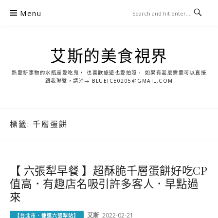
S
Menu
k
i
p
艾斯的美食視界
t
o
熱愛新事物的水瓶座愛吃鬼， 也喜歡旅遊也愛拍照， 如果有甚麼需要可以直接
c
跟我聯繫，請洽→ BLUEICE0205@GMAIL.COM
o
n
t
標籤:
千層蛋餅
e
n
t
【 六張犁早餐 】超酥脆千層蛋餅好吃CP
值高．有趣店名吸引許多客人．早點過
來
艾斯
2022-02-21
【台北市．捷運六張犁站】