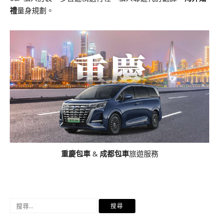
禮
量身規劃。
重慶包車
&
成都包車
旅遊服務
搜
尋