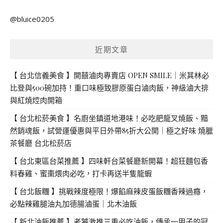
關
@bluice0205
鍵
字:
近期文章
【 台北信義美食 】開囍滷肉專賣店 OPEN SMILE｜米其林必
比登與500碗加持！重口味極致膠原蛋白滷肉飯，神級滷大排
與紅燒焢肉開箱
【 台北松菸美食 】名廚坐鎮道地港味！必吃肥龍叉燒飯、黯
然銷魂飯，試營運優惠與平日外帶85折大公開｜極之好味 燒臘
茶餐廳 台北松菸店
【 台北東區台菜推薦 】四味軒台菜餐廳新開幕！超狂麵包香
料春雞、蜜棗煨肉必吃，打卡再送半隻龍蝦
【 台北飯糰 】挑戰辣度極限！爆餡麻辣皮蛋飯糰香辣過癮，
必點辣雞腿油丸加德腸滷蛋｜北木油飯
【 新北油飯推薦 】老饕激推三重必吃油飯，傳承一甲子的冠