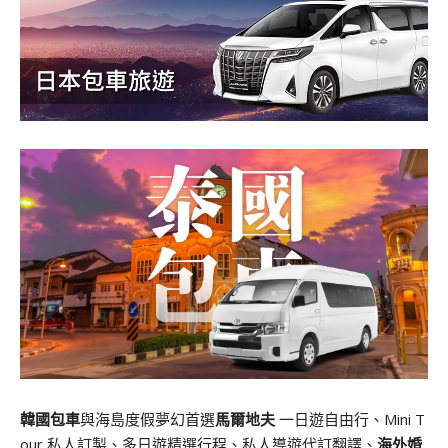
韓國包車
與海島度假夢幻首選
馬爾地夫
一日遊自由行、Mini T
our 私人訂製、多日遊精選行程、私人導遊代訂翻譯、
海外婚