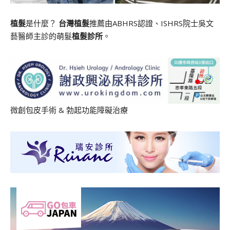
植髮
是什麼？
台灣植髮
推薦由ABHRS認證、ISHRS院士吳文
藝醫師主診的萌髮
植髮診所
。
微創包皮手術
&
勃起功能障礙治療