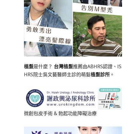
植髮
是什麼？
台灣植髮
推薦由ABHRS認證、IS
HRS院士吳文藝醫師主診的萌髮
植髮診所
。
微創包皮手術
&
勃起功能障礙治療