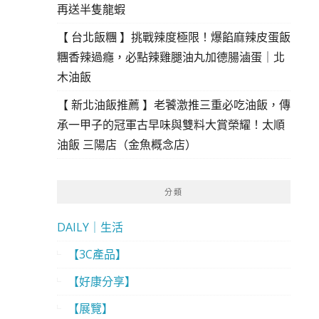
再送半隻龍蝦
【 台北飯糰 】挑戰辣度極限！爆餡麻辣皮蛋飯
糰香辣過癮，必點辣雞腿油丸加德腸滷蛋｜北
木油飯
【 新北油飯推薦 】老饕激推三重必吃油飯，傳
承一甲子的冠軍古早味與雙料大賞榮耀！太順
油飯 三陽店（金魚概念店）
分類
DAILY｜生活
【3C產品】
【好康分享】
【展覽】