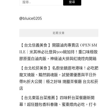
搜
尋
關
@bluice0205
鍵
字:
近期文章
【 台北信義美食 】開囍滷肉專賣店 OPEN SM
ILE｜米其林必比登與500碗加持！重口味極致
膠原蛋白滷肉飯，神級滷大排與紅燒焢肉開箱
【 台北松菸美食 】名廚坐鎮道地港味！必吃肥
龍叉燒飯、黯然銷魂飯，試營運優惠與平日外
帶85折大公開｜極之好味 燒臘茶餐廳 台北松菸
店
【 台北東區台菜推薦 】四味軒台菜餐廳新開
幕！超狂麵包香料春雞、蜜棗煨肉必吃，打卡