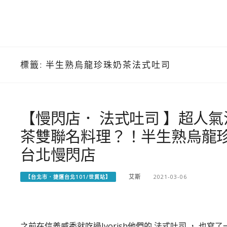
標籤:
半生熟烏龍珍珠奶茶法式吐司
【慢閃店． 法式吐司 】超人氣法
茶雙聯名料理？！半生熟烏龍珍珠
台北慢閃店
艾斯
2021-03-06
【台北市．捷運台北101/世貿站】
之前在信義威秀就吃過Ivorish他們的 法式吐司 ， 也