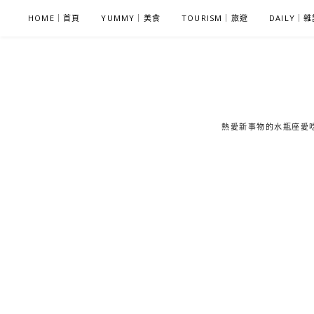
S
HOME｜首頁
YUMMY｜美食
TOURISM｜旅遊
DAILY｜
k
i
p
t
o
c
熱愛新事物的水瓶座愛吃鬼
o
n
t
e
n
t