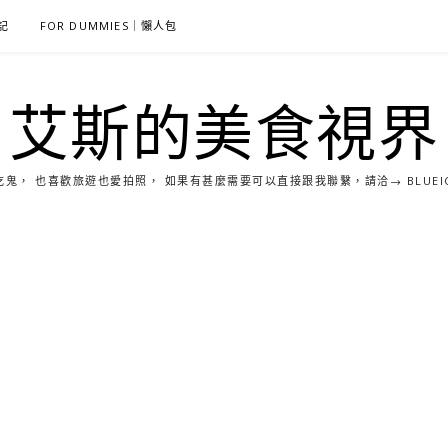
雜記
FOR DUMMIES｜懶人包
艾斯的美食視界
， 也喜歡旅遊也愛拍照， 如果有甚麼需要可以直接跟我聯繫，請洽→ BLUEICE0