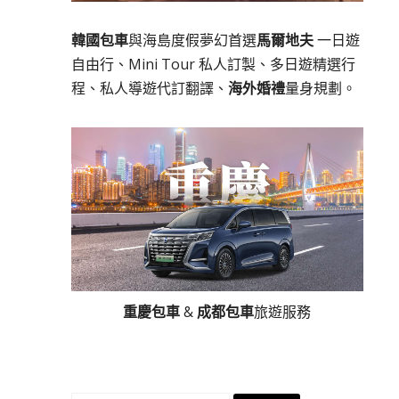
韓國包車
與海島度假夢幻首選
馬爾地夫
一日遊
自由行、Mini Tour 私人訂製、多日遊精選行
程、私人導遊代訂翻譯、
海外婚禮
量身規劃。
重慶包車
&
成都包車
旅遊服務