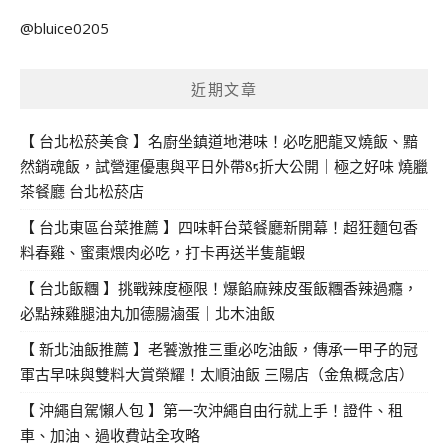
關
@bluice0205
鍵
字:
近期文章
【 台北松菸美食 】名廚坐鎮道地港味！必吃肥龍叉燒飯、黯
然銷魂飯，試營運優惠與平日外帶85折大公開｜極之好味 燒臘
茶餐廳 台北松菸店
【 台北東區台菜推薦 】四味軒台菜餐廳新開幕！超狂麵包香
料春雞、蜜棗煨肉必吃，打卡再送半隻龍蝦
【 台北飯糰 】挑戰辣度極限！爆餡麻辣皮蛋飯糰香辣過癮，
必點辣雞腿油丸加德腸滷蛋｜北木油飯
【 新北油飯推薦 】老饕激推三重必吃油飯，傳承一甲子的冠
軍古早味與雙料大賞榮耀！太順油飯 三陽店（金魚概念店）
【 沖繩自駕懶人包 】第一次沖繩自由行就上手！證件、租
車、加油、過收費站全攻略