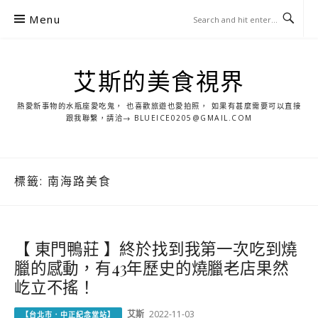
S
Menu
k
i
p
艾斯的美食視界
t
o
熱愛新事物的水瓶座愛吃鬼， 也喜歡旅遊也愛拍照， 如果有甚麼需要可以直接
c
跟我聯繫，請洽→ BLUEICE0205@GMAIL.COM
o
n
t
標籤:
南海路美食
e
n
t
【 東門鴨莊 】終於找到我第一次吃到燒
臘的感動，有43年歷史的燒臘老店果然
屹立不搖！
艾斯
2022-11-03
【台北市．中正紀念堂站】