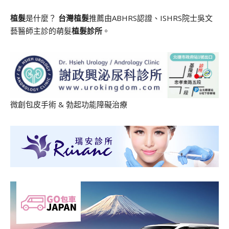
植髮
是什麼？
台灣植髮
推薦由ABHRS認證、ISHRS院士吳文
藝醫師主診的萌髮
植髮診所
。
微創包皮手術
&
勃起功能障礙治療