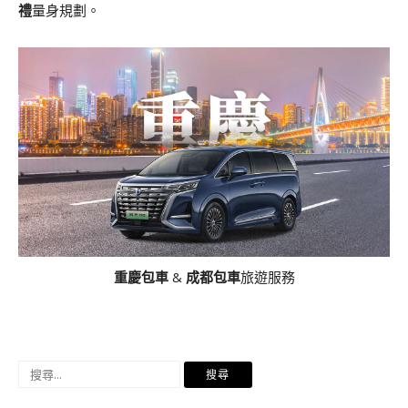
禮
量身規劃。
重慶包車
&
成都包車
旅遊服務
搜
尋