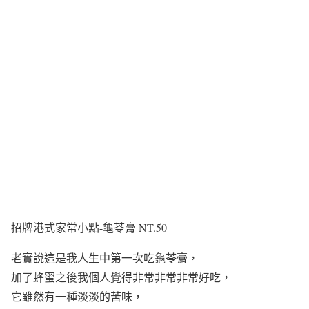
招牌港式家常小點-龜苓膏 NT.50
老實說這是我人生中第一次吃龜苓膏，
加了蜂蜜之後我個人覺得非常非常非常好吃，
它雖然有一種淡淡的苦味，