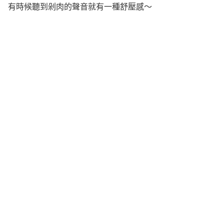
有時候聽到剁肉的聲音就有一種舒壓感～