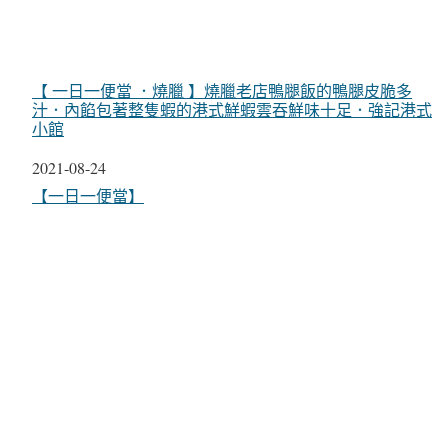
【 一日一便當 ．燒臘 】燒臘老店鴨腿飯的鴨腿皮脆多
汁．內餡包著整隻蝦的港式鮮蝦雲吞鮮味十足．強記港式
小館
日期
2021-08-24
關於
【一日一便當】