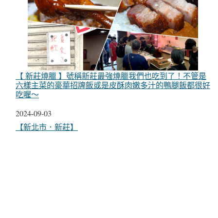
【 新莊燒臘 】號稱新莊最強燒臘我們也吃到了！不管是
六樣主菜的豪華招牌飯或是皮酥肉嫩多汁的鴨腿飯都很好
吃喔～
日期
2024-09-03
關於
【新北市．新莊】