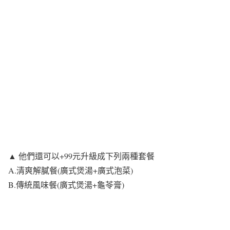
▲ 他們還可以+99元升級成下列兩種套餐
A.清爽解膩餐(廣式煲湯+廣式泡菜)
B.傳統風味餐(廣式煲湯+龜苓膏)