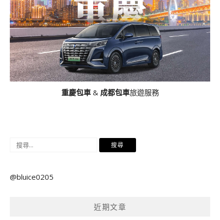
重慶包車
&
成都包車
旅遊服務
搜
尋
關
@bluice0205
鍵
字:
近期文章