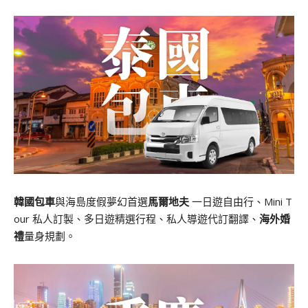
韓國包車
與海島度假夢幻首選
馬爾地夫
一日遊自由行、Mini T
our 私人訂製、多日遊精選行程、私人導遊代訂翻譯、
海外婚
禮
量身規劃。