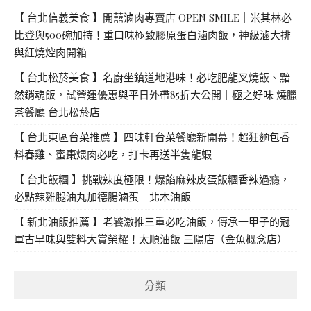
【 台北信義美食 】開囍滷肉專賣店 OPEN SMILE｜米其林必
比登與500碗加持！重口味極致膠原蛋白滷肉飯，神級滷大排
與紅燒焢肉開箱
【 台北松菸美食 】名廚坐鎮道地港味！必吃肥龍叉燒飯、黯
然銷魂飯，試營運優惠與平日外帶85折大公開｜極之好味 燒臘
茶餐廳 台北松菸店
【 台北東區台菜推薦 】四味軒台菜餐廳新開幕！超狂麵包香
料春雞、蜜棗煨肉必吃，打卡再送半隻龍蝦
【 台北飯糰 】挑戰辣度極限！爆餡麻辣皮蛋飯糰香辣過癮，
必點辣雞腿油丸加德腸滷蛋｜北木油飯
【 新北油飯推薦 】老饕激推三重必吃油飯，傳承一甲子的冠
軍古早味與雙料大賞榮耀！太順油飯 三陽店（金魚概念店）
分類