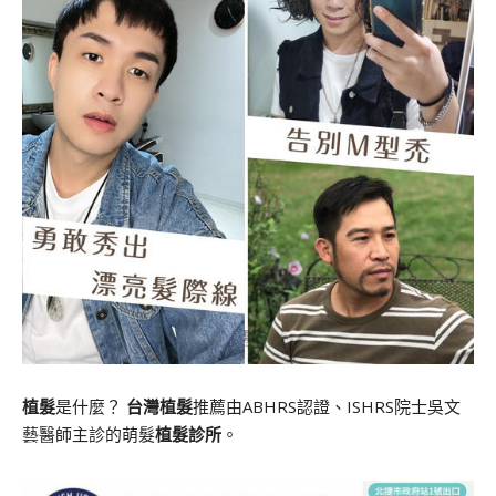
植髮
是什麼？
台灣植髮
推薦由ABHRS認證、ISHRS院士吳文
藝醫師主診的萌髮
植髮診所
。