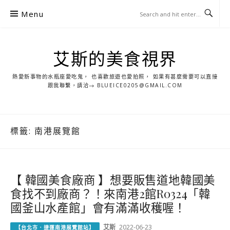
S
Menu
k
i
p
艾斯的美食視界
t
o
熱愛新事物的水瓶座愛吃鬼， 也喜歡旅遊也愛拍照， 如果有甚麼需要可以直接
c
跟我聯繫，請洽→ BLUEICE0205@GMAIL.COM
o
n
t
標籤:
南港展覽館
e
n
t
【 韓國美食廠商 】想要販售道地韓國美
食找不到廠商？！來南港2館R0324「韓
國釜山水產館」會有滿滿收穫喔！
艾斯
2022-06-23
【台北市．捷運南港展覽館站】