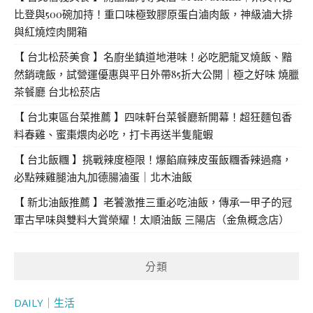
比登與500碗加持！重口味極致膠原蛋白滷肉飯，神級滷大排
與紅燒焢肉開箱
【 台北松菸美食 】名廚坐鎮道地港味！必吃肥龍叉燒飯、黯
然銷魂飯，試營運優惠與平日外帶85折大公開｜極之好味 燒臘
茶餐廳 台北松菸店
【 台北東區台菜推薦 】四味軒台菜餐廳新開幕！超狂麵包香
料春雞、蜜棗煨肉必吃，打卡再送半隻龍蝦
【 台北飯糰 】挑戰辣度極限！爆餡麻辣皮蛋飯糰香辣過癮，
必點辣雞腿油丸加德腸滷蛋｜北木油飯
【 新北油飯推薦 】老饕激推三重必吃油飯，傳承一甲子的冠
軍古早味與雙料大賞榮耀！太順油飯 三陽店（金魚概念店）
分類
DAILY｜生活