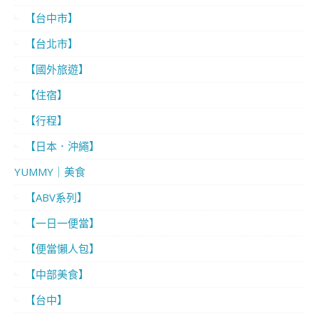
【台中市】
【台北市】
【國外旅遊】
【住宿】
【行程】
【日本．沖繩】
YUMMY｜美食
【ABV系列】
【一日一便當】
【便當懶人包】
【中部美食】
【台中】