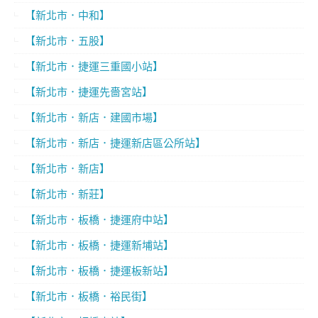
【新北市．中和】
【新北市．五股】
【新北市．捷運三重國小站】
【新北市．捷運先嗇宮站】
【新北市．新店．建國市場】
【新北市．新店．捷運新店區公所站】
【新北市．新店】
【新北市．新莊】
【新北市．板橋．捷運府中站】
【新北市．板橋．捷運新埔站】
【新北市．板橋．捷運板新站】
【新北市．板橋．裕民街】