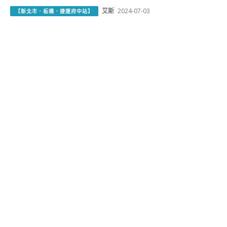
艾斯
2024-07-03
【新北市．板橋．捷運府中站】