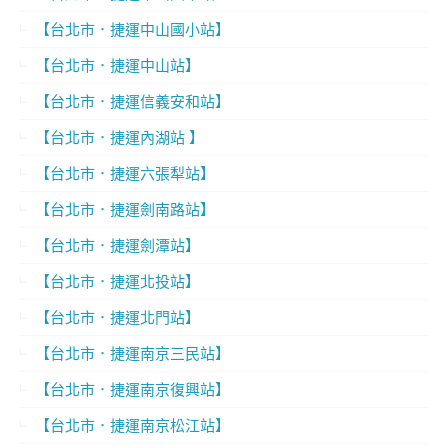
【台北市．捷運中山國小站】
【台北市．捷運中山站】
【台北市．捷運信義安和站】
【台北市．捷運內湖站 】
【台北市．捷運六張犁站】
【台北市．捷運劍南路站】
【台北市．捷運劍潭站】
【台北市．捷運北投站】
【台北市．捷運北門站】
【台北市．捷運南京三民站】
【台北市．捷運南京復興站】
【台北市．捷運南京松江站】