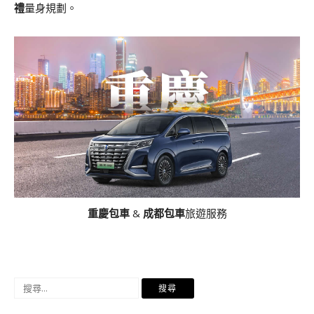
禮
量身規劃。
重慶包車
&
成都包車
旅遊服務
搜
尋