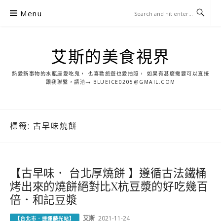
S
Menu
k
i
p
艾斯的美食視界
t
o
熱愛新事物的水瓶座愛吃鬼， 也喜歡旅遊也愛拍照， 如果有甚麼需要可以直接
c
跟我聯繫，請洽→ BLUEICE0205@GMAIL.COM
o
n
t
標籤:
古早味燒餅
e
n
t
【古早味． 台北厚燒餅 】遵循古法鐵桶
烤出來的燒餅絕對比X杭豆漿的好吃幾百
倍．和記豆漿
艾斯
2021-11-24
【台北市．捷運麟光站】