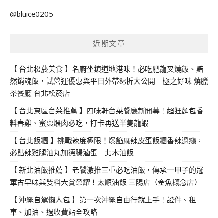
關
@bluice0205
鍵
字:
近期文章
【 台北松菸美食 】名廚坐鎮道地港味！必吃肥龍叉燒飯、黯
然銷魂飯，試營運優惠與平日外帶85折大公開｜極之好味 燒臘
茶餐廳 台北松菸店
【 台北東區台菜推薦 】四味軒台菜餐廳新開幕！超狂麵包香
料春雞、蜜棗煨肉必吃，打卡再送半隻龍蝦
【 台北飯糰 】挑戰辣度極限！爆餡麻辣皮蛋飯糰香辣過癮，
必點辣雞腿油丸加德腸滷蛋｜北木油飯
【 新北油飯推薦 】老饕激推三重必吃油飯，傳承一甲子的冠
軍古早味與雙料大賞榮耀！太順油飯 三陽店（金魚概念店）
【 沖繩自駕懶人包 】第一次沖繩自由行就上手！證件、租
車、加油、過收費站全攻略