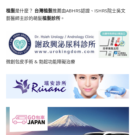
植髮
是什麼？
台灣植髮
推薦由ABHRS認證、ISHRS院士吳文
藝醫師主診的萌髮
植髮診所
。
微創包皮手術
&
勃起功能障礙治療