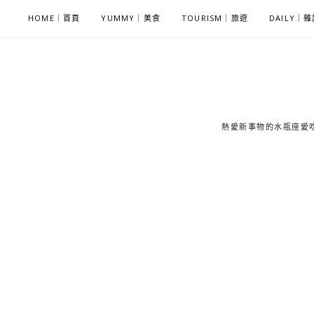
S
HOME｜首頁
YUMMY｜美食
TOURISM｜旅遊
DAILY｜
k
i
p
t
o
c
熱愛新事物的水瓶座愛吃鬼
o
n
t
e
n
t