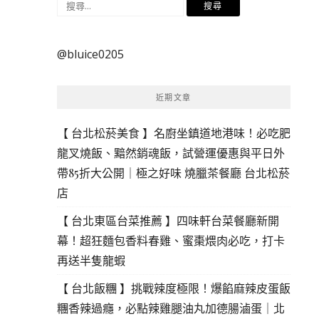
搜
尋
關
@bluice0205
鍵
字:
近期文章
【 台北松菸美食 】名廚坐鎮道地港味！必吃肥
龍叉燒飯、黯然銷魂飯，試營運優惠與平日外
帶85折大公開｜極之好味 燒臘茶餐廳 台北松菸
店
【 台北東區台菜推薦 】四味軒台菜餐廳新開
幕！超狂麵包香料春雞、蜜棗煨肉必吃，打卡
再送半隻龍蝦
【 台北飯糰 】挑戰辣度極限！爆餡麻辣皮蛋飯
糰香辣過癮，必點辣雞腿油丸加德腸滷蛋｜北