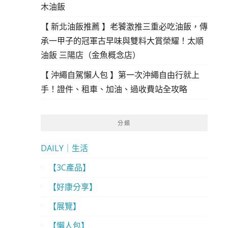
木油飯
【 新北油飯推薦 】老饕激推三重必吃油飯，傳
承一甲子的冠軍古早味與雙料大賞榮耀！太順
油飯 三陽店（金魚概念店）
【 沖繩自駕懶人包 】第一次沖繩自由行就上
手！證件、租車、加油、過收費站全攻略
分類
DAILY｜生活
【3C產品】
【好康分享】
【展覽】
【懶人包】