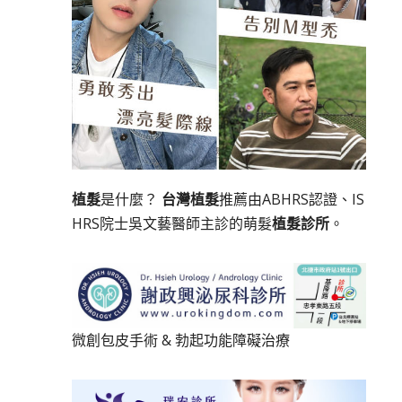
植髮
是什麼？
台灣植髮
推薦由ABHRS認證、IS
HRS院士吳文藝醫師主診的萌髮
植髮診所
。
微創包皮手術
&
勃起功能障礙治療