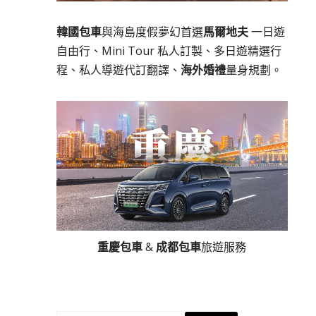
韓國包車
與海島度假夢幻首選
馬爾地夫
一日遊
自由行、Mini Tour 私人訂製、多日遊精選行
程、私人導遊代訂翻譯、
海外婚禮
量身規劃。
重慶包車
&
成都包車
旅遊服務