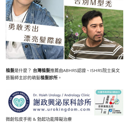
植髮
是什麼？
台灣植髮
推薦由ABHRS認證、ISHRS院士吳文
藝醫師主診的萌髮
植髮診所
。
微創包皮手術
&
勃起功能障礙治療