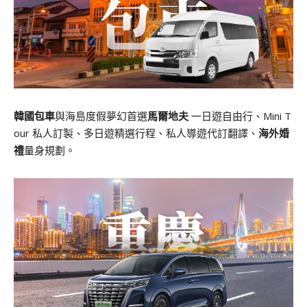
韓國包車
與海島度假夢幻首選
馬爾地夫
一日遊自由行、Mini T
our 私人訂製、多日遊精選行程、私人導遊代訂翻譯、
海外婚
禮
量身規劃。