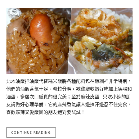
北木油飯把油飯代替糯米飯將各種配料包在飯糰裡非常特別。
他們的油飯香氣十足、粒粒分明，辣雞腿軟嫩好吃加上德腸和
滷蛋，多層次口感真的很完美；至於麻辣皮蛋…只吃小辣的朋
友請做好心理準備，它的麻辣香氣讓人邊擦汗邊忍不住完食，
喜歡麻辣又愛飯團的朋友絕對要試試！
CONTINUE READING