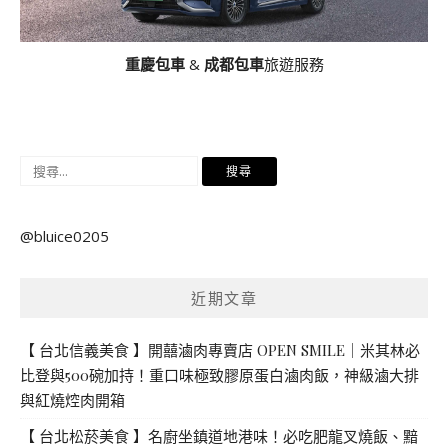
重慶包車
&
成都包車
旅遊服務
搜
尋
關
@bluice0205
鍵
字:
近期文章
【 台北信義美食 】開囍滷肉專賣店 OPEN SMILE｜米其林必
比登與500碗加持！重口味極致膠原蛋白滷肉飯，神級滷大排
與紅燒焢肉開箱
【 台北松菸美食 】名廚坐鎮道地港味！必吃肥龍叉燒飯、黯