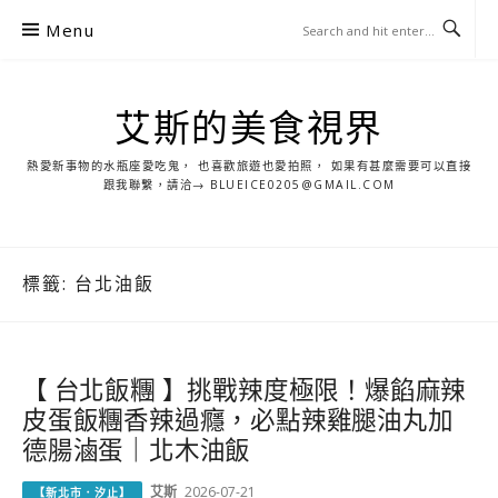
S
Menu
k
i
p
艾斯的美食視界
t
o
熱愛新事物的水瓶座愛吃鬼， 也喜歡旅遊也愛拍照， 如果有甚麼需要可以直接
c
跟我聯繫，請洽→ BLUEICE0205@GMAIL.COM
o
n
t
標籤:
台北油飯
e
n
t
【 台北飯糰 】挑戰辣度極限！爆餡麻辣
皮蛋飯糰香辣過癮，必點辣雞腿油丸加
德腸滷蛋｜北木油飯
艾斯
2026-07-21
【新北市．汐止】