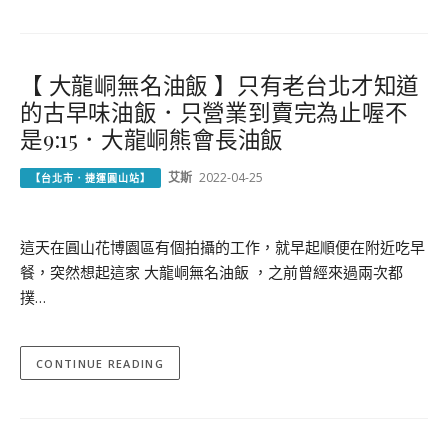
【 大龍峒無名油飯 】只有老台北才知道
的古早味油飯．只營業到賣完為止喔不
是9:15．大龍峒熊會長油飯
艾斯
2022-04-25
【台北市．捷運圓山站】
這天在圓山花博園區有個拍攝的工作，就早起順便在附近吃早
餐，突然想起這家 大龍峒無名油飯 ，之前曾經來過兩次都
撲…
CONTINUE READING