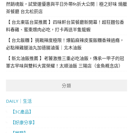
然銷魂飯，試營運優惠與平日外帶85折大公開｜極之好味 燒臘
茶餐廳 台北松菸店
【 台北東區台菜推薦 】四味軒台菜餐廳新開幕！超狂麵包香
料春雞、蜜棗煨肉必吃，打卡再送半隻龍蝦
【 台北飯糰 】挑戰辣度極限！爆餡麻辣皮蛋飯糰香辣過癮，
必點辣雞腿油丸加德腸滷蛋｜北木油飯
【 新北油飯推薦 】老饕激推三重必吃油飯，傳承一甲子的冠
軍古早味與雙料大賞榮耀！太順油飯 三陽店（金魚概念店）
分類
DAILY｜生活
【3C產品】
【好康分享】
【展覽】