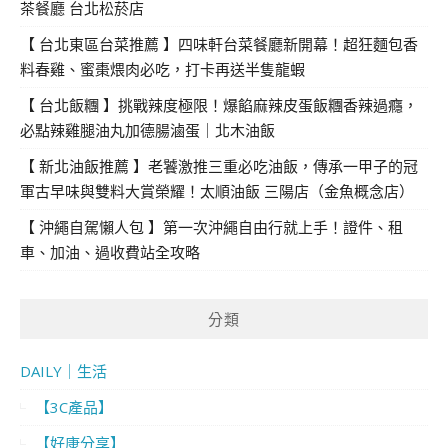
茶餐廳 台北松菸店
【 台北東區台菜推薦 】四味軒台菜餐廳新開幕！超狂麵包香
料春雞、蜜棗煨肉必吃，打卡再送半隻龍蝦
【 台北飯糰 】挑戰辣度極限！爆餡麻辣皮蛋飯糰香辣過癮，
必點辣雞腿油丸加德腸滷蛋｜北木油飯
【 新北油飯推薦 】老饕激推三重必吃油飯，傳承一甲子的冠
軍古早味與雙料大賞榮耀！太順油飯 三陽店（金魚概念店）
【 沖繩自駕懶人包 】第一次沖繩自由行就上手！證件、租
車、加油、過收費站全攻略
分類
DAILY｜生活
【3C產品】
【好康分享】