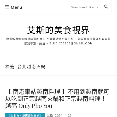
S
Menu
k
i
p
艾斯的美食視界
t
o
熱愛新事物的水瓶座愛吃鬼， 也喜歡旅遊也愛拍照， 如果有甚麼需要可以直接
c
跟我聯繫，請洽→ BLUEICE0205@GMAIL.COM
o
n
t
標籤:
台北越南火鍋
e
n
t
【 南港車站越南料理 】不用到越南就可
以吃到正宗越南火鍋和正宗越南料理！
越亮 Only Pho You
艾斯
2024-11-25
【台北市．捷運南港車站】