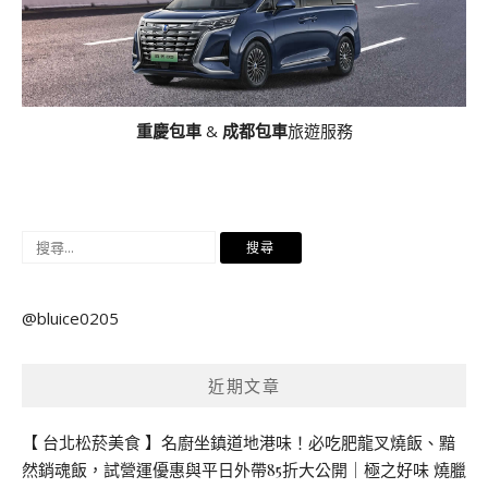
重慶包車
&
成都包車
旅遊服務
搜
尋
關
@bluice0205
鍵
字:
近期文章
【 台北松菸美食 】名廚坐鎮道地港味！必吃肥龍叉燒飯、黯
然銷魂飯，試營運優惠與平日外帶85折大公開｜極之好味 燒臘