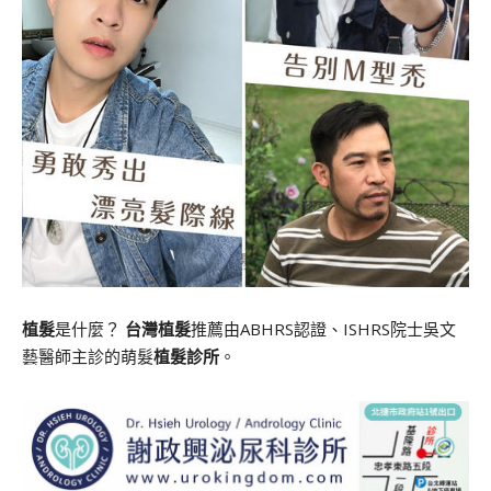
植髮
是什麼？
台灣植髮
推薦由ABHRS認證、ISHRS院士吳文
藝醫師主診的萌髮
植髮診所
。