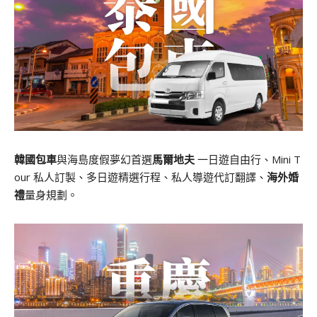
韓國包車
與海島度假夢幻首選
馬爾地夫
一日遊自由行、Mini T
our 私人訂製、多日遊精選行程、私人導遊代訂翻譯、
海外婚
禮
量身規劃。