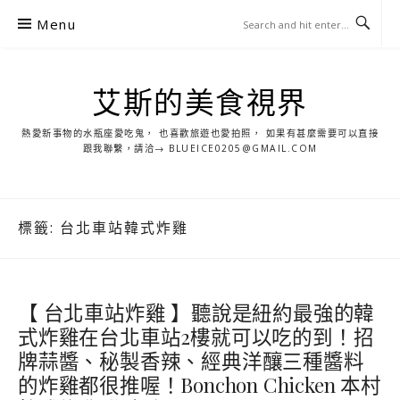
S
Menu
k
i
p
艾斯的美食視界
t
o
熱愛新事物的水瓶座愛吃鬼， 也喜歡旅遊也愛拍照， 如果有甚麼需要可以直接
c
跟我聯繫，請洽→ BLUEICE0205@GMAIL.COM
o
n
t
標籤:
台北車站韓式炸雞
e
n
t
【 台北車站炸雞 】聽說是紐約最強的韓
式炸雞在台北車站2樓就可以吃的到！招
牌蒜醬、秘製香辣、經典洋釀三種醬料
的炸雞都很推喔！Bonchon Chicken 本村