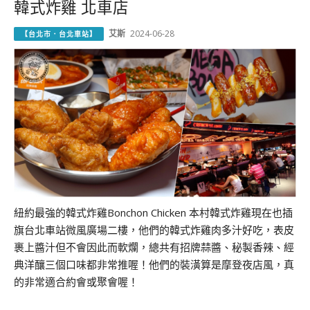
韓式炸雞 北車店
艾斯
2024-06-28
【台北市．台北車站】
紐約最強的韓式炸雞Bonchon Chicken 本村韓式炸雞現在也插
旗台北車站微風廣場二樓，他們的韓式炸雞肉多汁好吃，表皮
裹上醬汁但不會因此而軟爛，總共有招牌蒜醬、秘製香辣、經
典洋釀三個口味都非常推喔！他們的裝潢算是摩登夜店風，真
的非常適合約會或聚會喔！