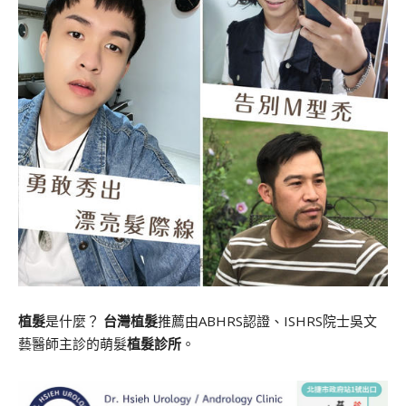
植髮
是什麼？
台灣植髮
推薦由ABHRS認證、ISHRS院士吳文
藝醫師主診的萌髮
植髮診所
。