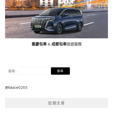
重慶包車
&
成都包車
旅遊服務
搜
尋
關
@bluice0205
鍵
字:
近期文章