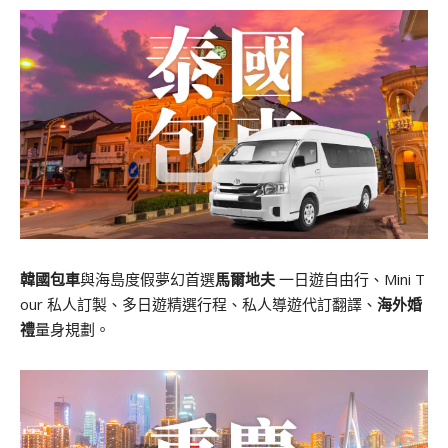
韓國包車
與海島度假夢幻首選
馬爾地夫
一日遊自由行、Mini T
our 私人訂製、多日遊精選行程、私人導遊代訂翻譯、
海外婚
禮
量身規劃。