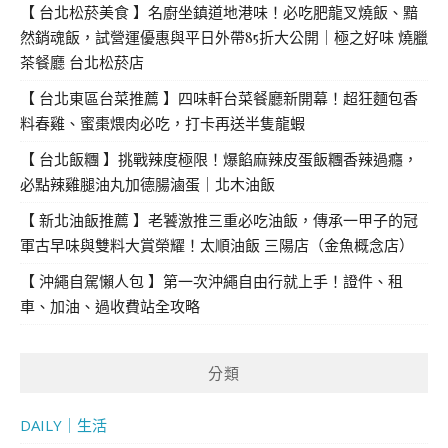
【 台北松菸美食 】名廚坐鎮道地港味！必吃肥龍叉燒飯、黯
然銷魂飯，試營運優惠與平日外帶85折大公開｜極之好味 燒臘
茶餐廳 台北松菸店
【 台北東區台菜推薦 】四味軒台菜餐廳新開幕！超狂麵包香
料春雞、蜜棗煨肉必吃，打卡再送半隻龍蝦
【 台北飯糰 】挑戰辣度極限！爆餡麻辣皮蛋飯糰香辣過癮，
必點辣雞腿油丸加德腸滷蛋｜北木油飯
【 新北油飯推薦 】老饕激推三重必吃油飯，傳承一甲子的冠
軍古早味與雙料大賞榮耀！太順油飯 三陽店（金魚概念店）
【 沖繩自駕懶人包 】第一次沖繩自由行就上手！證件、租
車、加油、過收費站全攻略
分類
DAILY｜生活