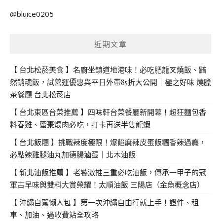
關
@bluice0205
鍵
字:
近期文章
【 台北松菸美食 】名廚坐鎮道地港味！必吃肥龍叉燒飯、黯
然銷魂飯，試營運優惠與平日外帶85折大公開｜極之好味 燒臘
茶餐廳 台北松菸店
【 台北東區台菜推薦 】四味軒台菜餐廳新開幕！超狂麵包香
料春雞、蜜棗煨肉必吃，打卡再送半隻龍蝦
【 台北飯糰 】挑戰辣度極限！爆餡麻辣皮蛋飯糰香辣過癮，
必點辣雞腿油丸加德腸滷蛋｜北木油飯
【 新北油飯推薦 】老饕激推三重必吃油飯，傳承一甲子的冠
軍古早味與雙料大賞榮耀！太順油飯 三陽店（金魚概念店）
【 沖繩自駕懶人包 】第一次沖繩自由行就上手！證件、租
車、加油、過收費站全攻略