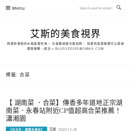
S
Menu
k
i
p
艾斯的美食視界
t
o
熱愛新事物的水瓶座愛吃鬼， 也喜歡旅遊也愛拍照， 如果有甚麼需要可以直接
c
跟我聯繫，請洽→ BLUEICE0205@GMAIL.COM
o
n
t
標籤:
合菜
e
n
t
【 湖南菜 ．合菜】傳香多年道地正宗湖
南菜．永春站附近CP值超高合菜推薦！
瀟湘園
艾斯
2020-12-28
【台北市．捷運永春站】