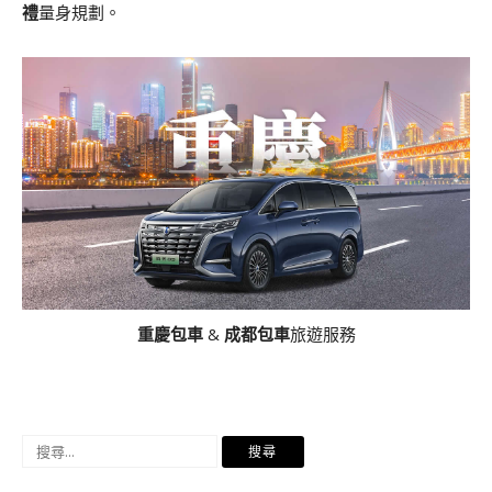
禮
量身規劃。
重慶包車
&
成都包車
旅遊服務
搜
尋