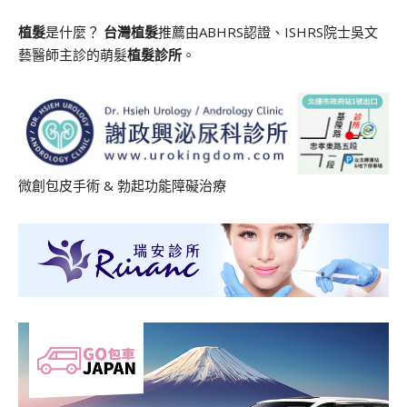
植髮
是什麼？
台灣植髮
推薦由ABHRS認證、ISHRS院士吳文
藝醫師主診的萌髮
植髮診所
。
微創包皮手術
&
勃起功能障礙治療