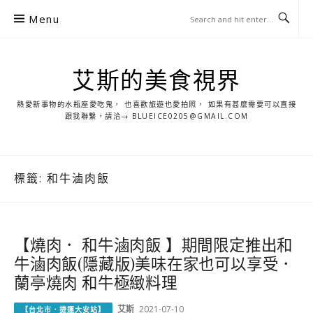
S
Menu
k
i
p
艾斯的美食視界
t
o
熱愛新事物的水瓶座愛吃鬼， 也喜歡旅遊也愛拍照， 如果有甚麼需要可以直接
c
跟我聯繫，請洽→ BLUEICE0205@GMAIL.COM
o
n
t
標籤:
和牛滷肉飯
e
n
t
【燒肉． 和牛滷肉飯 】期間限定推出和
牛滷肉飯(隱藏版)美味在家也可以享受．
蘭亭燒肉 和牛極緻料理
艾斯
2021-07-10
【台北市．捷運大安站】