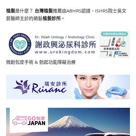
植髮
是什麼？
台灣植髮
推薦由ABHRS認證、ISHRS院士吳文
藝醫師主診的萌髮
植髮診所
。
微創包皮手術
&
勃起功能障礙治療