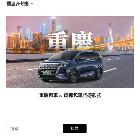
禮
量身規劃。
重慶包車
&
成都包車
旅遊服務
搜
尋