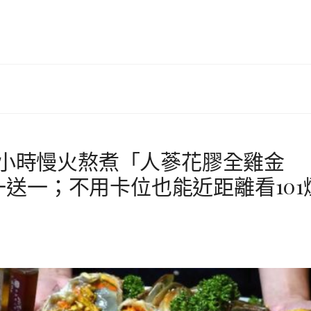
24小時慢火熬煮「人蔘花膠全雞金
送一；不用卡位也能近距離看101