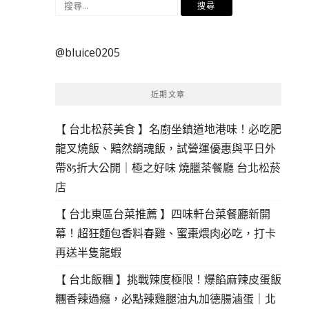
搜
尋
關
@bluice0205
鍵
字:
近期文章
【 台北松菸美食 】名廚坐鎮道地港味！必吃肥
龍叉燒飯、黯然銷魂飯，試營運優惠與平日外
帶85折大公開｜極之好味 燒臘茶餐廳 台北松菸
店
【 台北東區台菜推薦 】四味軒台菜餐廳新開
幕！超狂麵包香料春雞、蜜棗煨肉必吃，打卡
再送半隻龍蝦
【 台北飯糰 】挑戰辣度極限！爆餡麻辣皮蛋飯
糰香辣過癮，必點辣雞腿油丸加德腸滷蛋｜北