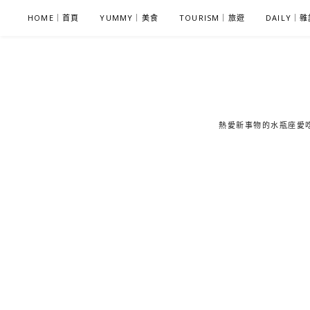
S
HOME｜首頁
YUMMY｜美食
TOURISM｜旅遊
DAILY｜
k
i
p
t
o
c
熱愛新事物的水瓶座愛吃鬼
o
n
t
e
n
t