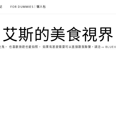
雜記
FOR DUMMIES｜懶人包
艾斯的美食視界
， 也喜歡旅遊也愛拍照， 如果有甚麼需要可以直接跟我聯繫，請洽→ BLUEICE0