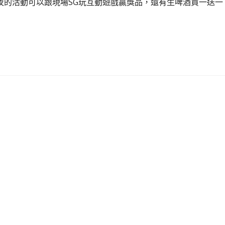
夜的活動可以跟現場SG玩互動遊戲贏獎品，還有生啤酒買一送一
！