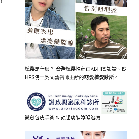
！
植髮
是什麼？
台灣植髮
推薦由ABHRS認證、IS
HRS院士吳文藝醫師主診的萌髮
植髮診所
。
微創包皮手術
&
勃起功能障礙治療