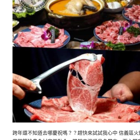
跨年還不知道去哪慶祝嗎？？趕快來試試我心中 信義區火