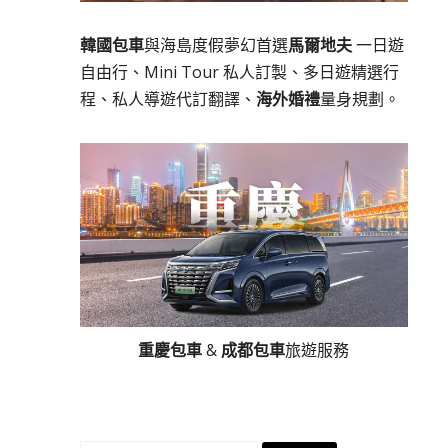
韓國包車
與海島度假夢幻首選
馬爾地夫
一日遊
自由行、Mini Tour 私人訂製、多日遊精選行
程、私人導遊代訂翻譯、
海外婚禮
量身規劃。
重慶包車
&
成都包車
旅遊服務