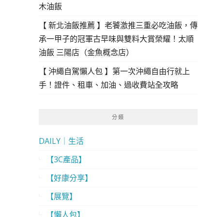
木油飯
【 新北油飯推薦 】老饕激推三重必吃油飯，傳
承一甲子的冠軍古早味與雙料大賞榮耀！太順
油飯 三陽店（金魚概念店）
【 沖繩自駕懶人包 】第一次沖繩自由行就上
手！證件、租車、加油、過收費站全攻略
分類
DAILY｜生活
【3C產品】
【好康分享】
【展覽】
【懶人包】