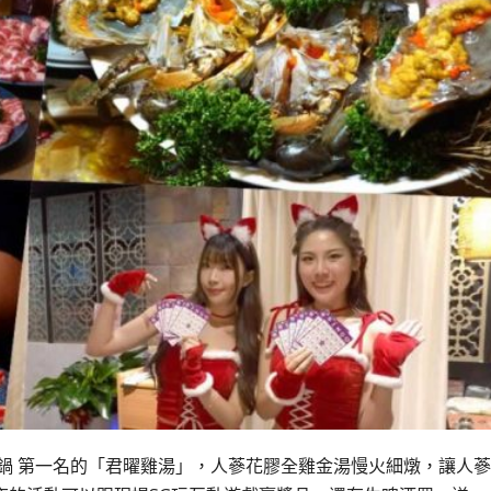
鍋 第一名的「君曜雞湯」，人蔘花膠全雞金湯慢火細燉，讓人