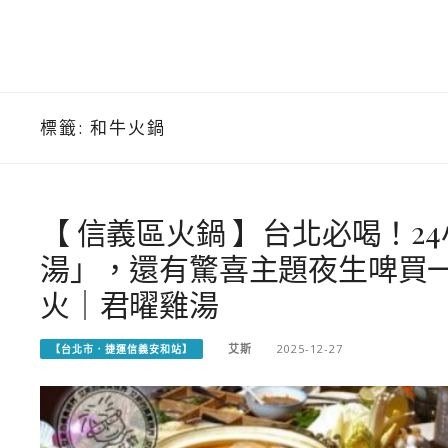
標籤:
和牛火鍋
【 信義區火鍋 】台北必喝！
湯」，還有驚喜主題夜生啤買一
火｜君曜雞湯
艾斯
2025-12-27
【台北市．捷運信義安和站】