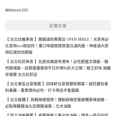
關
@bluice0205
鍵
字:
近期文章
【 台北信義美食 】開囍滷肉專賣店 OPEN SMILE｜米其林必
比登與500碗加持！重口味極致膠原蛋白滷肉飯，神級滷大排
與紅燒焢肉開箱
【 台北松菸美食 】名廚坐鎮道地港味！必吃肥龍叉燒飯、黯
然銷魂飯，試營運優惠與平日外帶85折大公開｜極之好味 燒臘
茶餐廳 台北松菸店
【 台北東區台菜推薦 】四味軒台菜餐廳新開幕！超狂麵包香
料春雞、蜜棗煨肉必吃，打卡再送半隻龍蝦
【 台北飯糰 】挑戰辣度極限！爆餡麻辣皮蛋飯糰香辣過癮，
必點辣雞腿油丸加德腸滷蛋｜北木油飯
【 新北油飯推薦 】老饕激推三重必吃油飯，傳承一甲子的冠