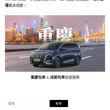
禮
量身規劃。
重慶包車
&
成都包車
旅遊服務
搜
尋