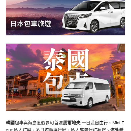
韓國包車
與海島度假夢幻首選
馬爾地夫
一日遊自由行、Mini T
our 私人訂製、多日遊精選行程、私人導遊代訂翻譯、
海外婚