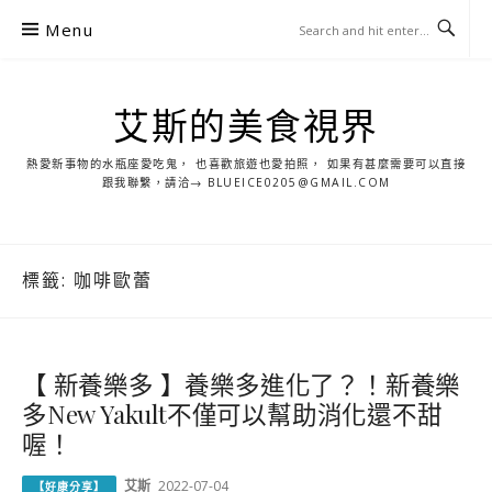
S
Menu
k
i
p
艾斯的美食視界
t
o
熱愛新事物的水瓶座愛吃鬼， 也喜歡旅遊也愛拍照， 如果有甚麼需要可以直接
c
跟我聯繫，請洽→ BLUEICE0205@GMAIL.COM
o
n
t
標籤:
咖啡歐蕾
e
n
t
【 新養樂多 】養樂多進化了？！新養樂
多New Yakult不僅可以幫助消化還不甜
喔！
艾斯
2022-07-04
【好康分享】