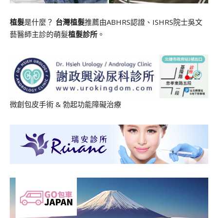
植髮
是什麼？
台灣植髮
推薦由ABHRS認證、ISHRS院士吳文
藝醫師主診的萌髮
植髮診所
。
微創包皮手術
&
勃起功能障礙治療