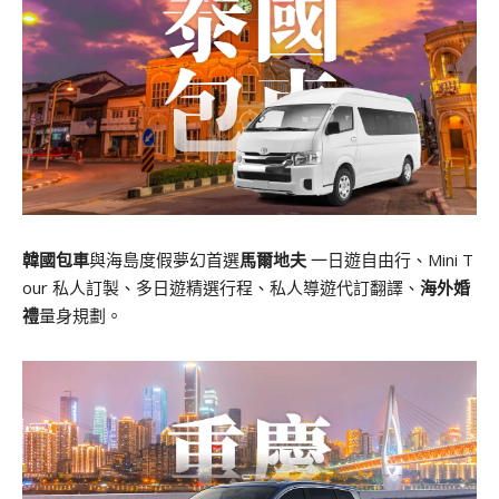
韓國包車
與海島度假夢幻首選
馬爾地夫
一日遊自由行、Mini T
our 私人訂製、多日遊精選行程、私人導遊代訂翻譯、
海外婚
禮
量身規劃。