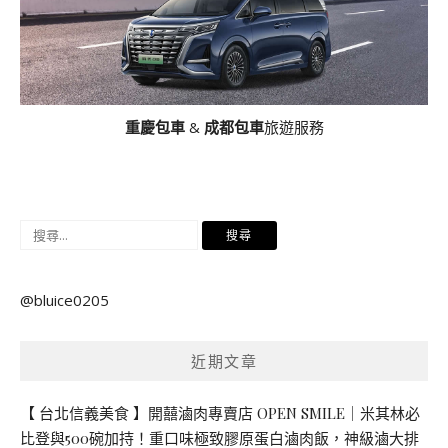
重慶包車
&
成都包車
旅遊服務
搜
尋
關
@bluice0205
鍵
字:
近期文章
【 台北信義美食 】開囍滷肉專賣店 OPEN SMILE｜米其林必
比登與500碗加持！重口味極致膠原蛋白滷肉飯，神級滷大排