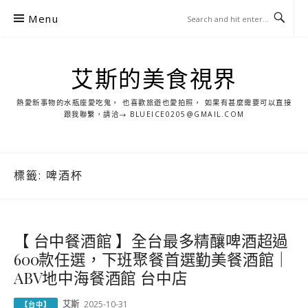
S
Menu
k
i
p
艾斯的美食視界
t
o
熱愛新事物的水瓶座愛吃鬼， 也喜歡旅遊也愛拍照， 如果有甚麼需要可以直接
c
跟我聯繫，請洽→ BLUEICE0205@GMAIL.COM
o
n
t
標籤:
啤酒杯
e
n
t
【 台中餐酒館 】全台最多精釀啤酒超過
600款任選，下班聚餐首選勤美餐酒館｜
ABV地中海餐酒館 台中店
艾斯
2025-10-31
【台中】