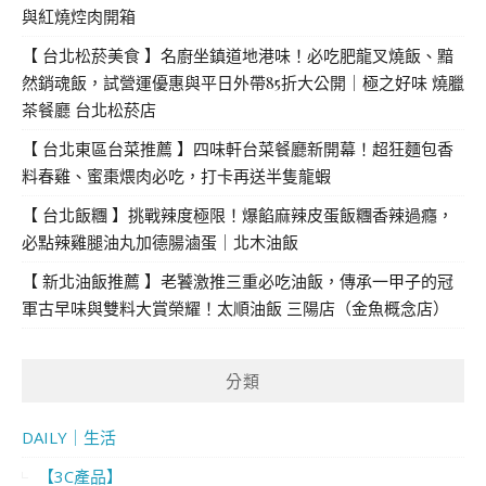
與紅燒焢肉開箱
【 台北松菸美食 】名廚坐鎮道地港味！必吃肥龍叉燒飯、黯
然銷魂飯，試營運優惠與平日外帶85折大公開｜極之好味 燒臘
茶餐廳 台北松菸店
【 台北東區台菜推薦 】四味軒台菜餐廳新開幕！超狂麵包香
料春雞、蜜棗煨肉必吃，打卡再送半隻龍蝦
【 台北飯糰 】挑戰辣度極限！爆餡麻辣皮蛋飯糰香辣過癮，
必點辣雞腿油丸加德腸滷蛋｜北木油飯
【 新北油飯推薦 】老饕激推三重必吃油飯，傳承一甲子的冠
軍古早味與雙料大賞榮耀！太順油飯 三陽店（金魚概念店）
分類
DAILY｜生活
【3C產品】