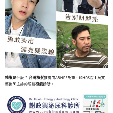
植髮
是什麼？
台灣植髮
推薦由ABHRS認證、ISHRS院士吳文
藝醫師主診的萌髮
植髮診所
。