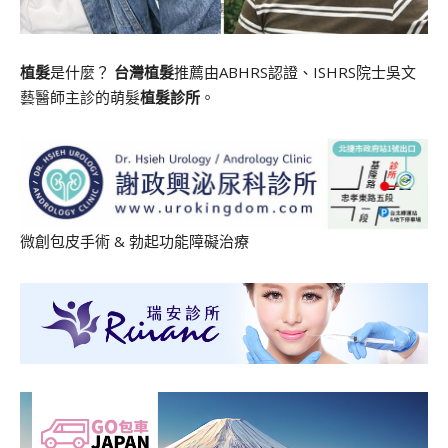
植髮
是什麼？
台灣植髮
推薦由ABHRS認證、ISHRS院士吳文
藝醫師主診的萌髮
植髮診所
。
微創包皮手術
&
勃起功能障礙治療