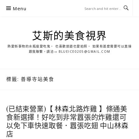
S
Menu
k
i
p
艾斯的美食視界
t
o
熱愛新事物的水瓶座愛吃鬼， 也喜歡旅遊也愛拍照， 如果有甚麼需要可以直接
c
跟我聯繫，請洽→ BLUEICE0205@GMAIL.COM
o
n
t
標籤:
善導寺站美食
e
n
t
(已結束營業)【 林森北路炸雞 】條通美
食新選擇！好吃到非常囂張的炸雞還可
以免下車快速取餐．囂張吃翅 中山林森
店