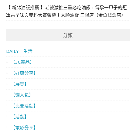
【 新北油飯推薦 】老饕激推三重必吃油飯，傳承一甲子的冠
軍古早味與雙料大賞榮耀！太順油飯 三陽店（金魚概念店）
分類
DAILY｜生活
【3C產品】
【好康分享】
【展覽】
【懶人包】
【比賽活動】
【活動】
【電影分享】