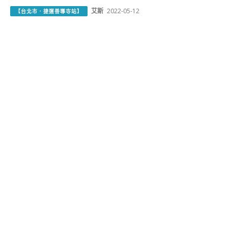
艾斯
2022-05-12
【台北市．捷運善導寺站】