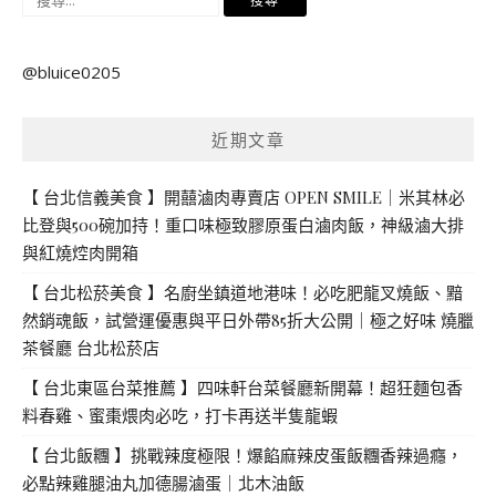
尋
關
@bluice0205
鍵
字:
近期文章
【 台北信義美食 】開囍滷肉專賣店 OPEN SMILE｜米其林必
比登與500碗加持！重口味極致膠原蛋白滷肉飯，神級滷大排
與紅燒焢肉開箱
【 台北松菸美食 】名廚坐鎮道地港味！必吃肥龍叉燒飯、黯
然銷魂飯，試營運優惠與平日外帶85折大公開｜極之好味 燒臘
茶餐廳 台北松菸店
【 台北東區台菜推薦 】四味軒台菜餐廳新開幕！超狂麵包香
料春雞、蜜棗煨肉必吃，打卡再送半隻龍蝦
【 台北飯糰 】挑戰辣度極限！爆餡麻辣皮蛋飯糰香辣過癮，
必點辣雞腿油丸加德腸滷蛋｜北木油飯