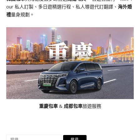
our 私人訂製、多日遊精選行程、私人導遊代訂翻譯、
海外婚
禮
量身規劃。
重慶包車
&
成都包車
旅遊服務
搜