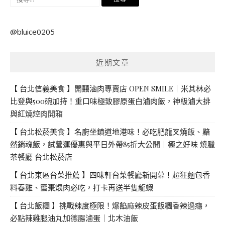
尋
關
@bluice0205
鍵
字:
近期文章
【 台北信義美食 】開囍滷肉專賣店 OPEN SMILE｜米其林必
比登與500碗加持！重口味極致膠原蛋白滷肉飯，神級滷大排
與紅燒焢肉開箱
【 台北松菸美食 】名廚坐鎮道地港味！必吃肥龍叉燒飯、黯
然銷魂飯，試營運優惠與平日外帶85折大公開｜極之好味 燒臘
茶餐廳 台北松菸店
【 台北東區台菜推薦 】四味軒台菜餐廳新開幕！超狂麵包香
料春雞、蜜棗煨肉必吃，打卡再送半隻龍蝦
【 台北飯糰 】挑戰辣度極限！爆餡麻辣皮蛋飯糰香辣過癮，
必點辣雞腿油丸加德腸滷蛋｜北木油飯