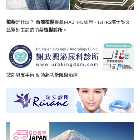
植髮
是什麼？
台灣植髮
推薦由ABHRS認證、ISHRS院士吳文
藝醫師主診的萌髮
植髮診所
。
微創包皮手術
&
勃起功能障礙治療