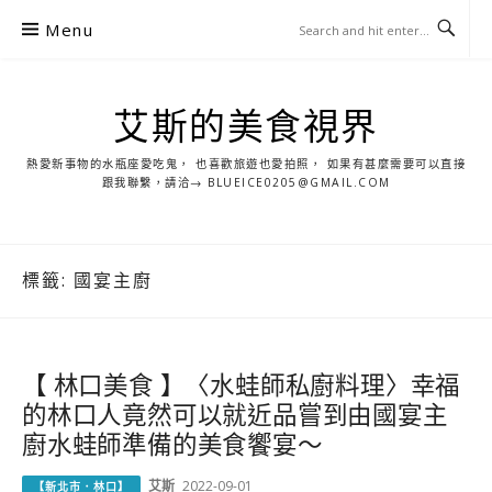
S
Menu
k
i
p
艾斯的美食視界
t
o
熱愛新事物的水瓶座愛吃鬼， 也喜歡旅遊也愛拍照， 如果有甚麼需要可以直接
c
跟我聯繫，請洽→ BLUEICE0205@GMAIL.COM
o
n
t
標籤:
國宴主廚
e
n
t
【 林口美食 】〈水蛙師私廚料理〉幸福
的林口人竟然可以就近品嘗到由國宴主
廚水蛙師準備的美食饗宴～
艾斯
2022-09-01
【新北市．林口】