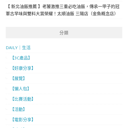
【 新北油飯推薦 】老饕激推三重必吃油飯，傳承一甲子的冠
軍古早味與雙料大賞榮耀！太順油飯 三陽店（金魚概念店）
分類
DAILY｜生活
【3C產品】
【好康分享】
【展覽】
【懶人包】
【比賽活動】
【活動】
【電影分享】