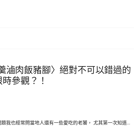
蝦仁羹滷肉飯豬腳〉絕對不可以錯過的
限時參觀？！
問題我也經常問當地人還有一些愛吃的老饕， 尤其第一次知道…