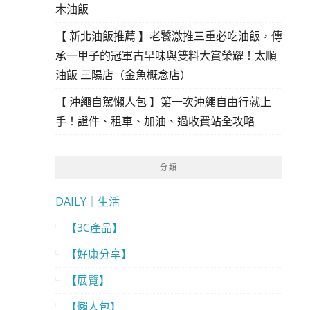
木油飯
【 新北油飯推薦 】老饕激推三重必吃油飯，傳
承一甲子的冠軍古早味與雙料大賞榮耀！太順
油飯 三陽店（金魚概念店）
【 沖繩自駕懶人包 】第一次沖繩自由行就上
手！證件、租車、加油、過收費站全攻略
分類
DAILY｜生活
【3C產品】
【好康分享】
【展覽】
【懶人包】