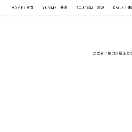
S
HOME｜首頁
YUMMY｜美食
TOURISM｜旅遊
DAILY｜
k
i
p
t
o
c
熱愛新事物的水瓶座愛吃鬼
o
n
t
e
n
t