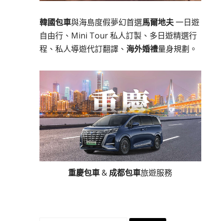
韓國包車
與海島度假夢幻首選
馬爾地夫
一日遊
自由行、Mini Tour 私人訂製、多日遊精選行
程、私人導遊代訂翻譯、
海外婚禮
量身規劃。
重慶包車
&
成都包車
旅遊服務