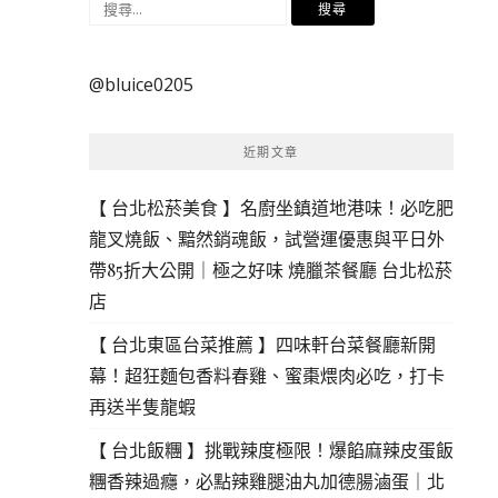
搜
尋
關
@bluice0205
鍵
字:
近期文章
【 台北松菸美食 】名廚坐鎮道地港味！必吃肥
龍叉燒飯、黯然銷魂飯，試營運優惠與平日外
帶85折大公開｜極之好味 燒臘茶餐廳 台北松菸
店
【 台北東區台菜推薦 】四味軒台菜餐廳新開
幕！超狂麵包香料春雞、蜜棗煨肉必吃，打卡
再送半隻龍蝦
【 台北飯糰 】挑戰辣度極限！爆餡麻辣皮蛋飯
糰香辣過癮，必點辣雞腿油丸加德腸滷蛋｜北