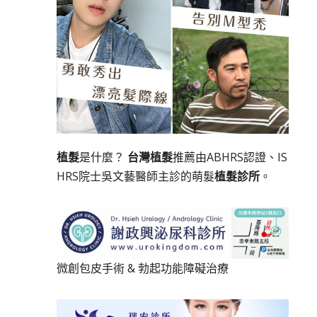
植髮
是什麼？
台灣植髮
推薦由ABHRS認證、IS
HRS院士吳文藝醫師主診的萌髮
植髮診所
。
微創包皮手術
&
勃起功能障礙治療