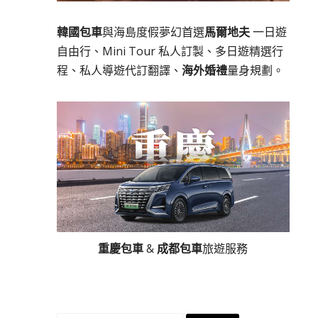
韓國包車
與海島度假夢幻首選
馬爾地夫
一日遊
自由行、Mini Tour 私人訂製、多日遊精選行
程、私人導遊代訂翻譯、
海外婚禮
量身規劃。
重慶包車
&
成都包車
旅遊服務