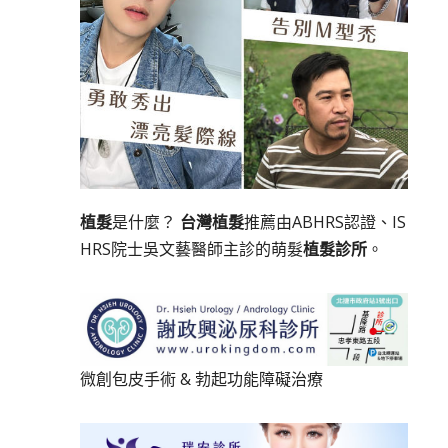
植髮
是什麼？
台灣植髮
推薦由ABHRS認證、IS
HRS院士吳文藝醫師主診的萌髮
植髮診所
。
微創包皮手術
&
勃起功能障礙治療