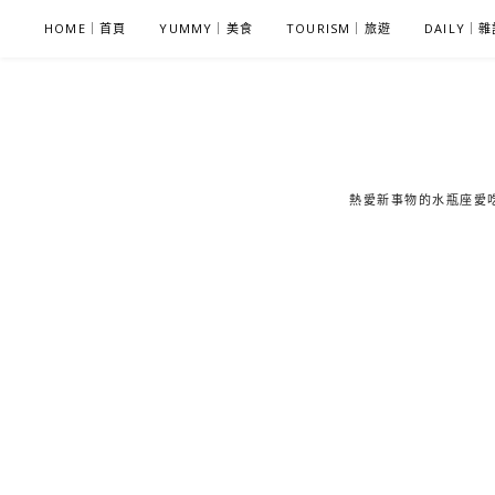
S
HOME｜首頁
YUMMY｜美食
TOURISM｜旅遊
DAILY｜
k
i
p
t
o
c
熱愛新事物的水瓶座愛吃鬼
o
n
t
e
n
t