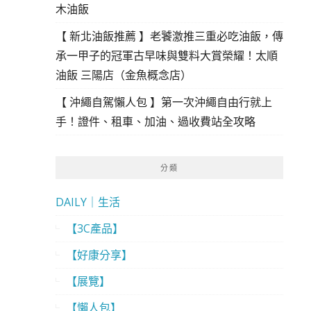
木油飯
【 新北油飯推薦 】老饕激推三重必吃油飯，傳
承一甲子的冠軍古早味與雙料大賞榮耀！太順
油飯 三陽店（金魚概念店）
【 沖繩自駕懶人包 】第一次沖繩自由行就上
手！證件、租車、加油、過收費站全攻略
分類
DAILY｜生活
【3C產品】
【好康分享】
【展覽】
【懶人包】