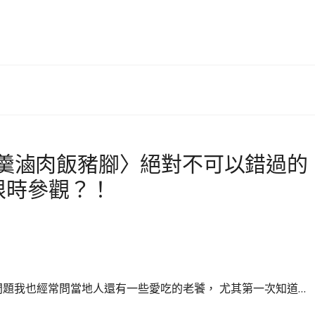
蝦仁羹滷肉飯豬腳〉絕對不可以錯過的
限時參觀？！
問題我也經常問當地人還有一些愛吃的老饕， 尤其第一次知道…