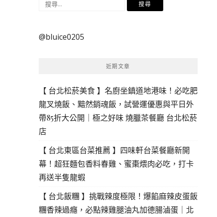
搜
尋
關
@bluice0205
鍵
字:
近期文章
【 台北松菸美食 】名廚坐鎮道地港味！必吃肥
龍叉燒飯、黯然銷魂飯，試營運優惠與平日外
帶85折大公開｜極之好味 燒臘茶餐廳 台北松菸
店
【 台北東區台菜推薦 】四味軒台菜餐廳新開
幕！超狂麵包香料春雞、蜜棗煨肉必吃，打卡
再送半隻龍蝦
【 台北飯糰 】挑戰辣度極限！爆餡麻辣皮蛋飯
糰香辣過癮，必點辣雞腿油丸加德腸滷蛋｜北