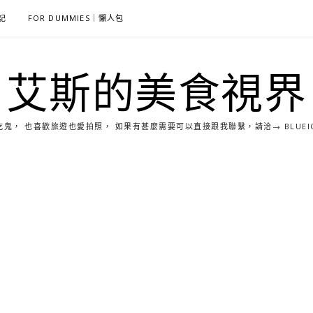
雜記
FOR DUMMIES｜懶人包
艾斯的美食視界
， 也喜歡旅遊也愛拍照， 如果有甚麼需要可以直接跟我聯繫，請洽→ BLUEICE0