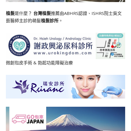
植髮
是什麼？
台灣植髮
推薦由ABHRS認證、ISHRS院士吳文
藝醫師主診的萌髮
植髮診所
。
微創包皮手術
&
勃起功能障礙治療