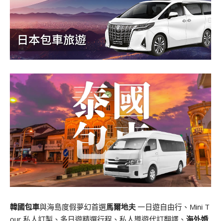
韓國包車
與海島度假夢幻首選
馬爾地夫
一日遊自由行、Mini T
our 私人訂製、多日遊精選行程、私人導遊代訂翻譯、
海外婚