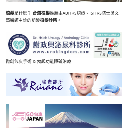
植髮
是什麼？
台灣植髮
推薦由ABHRS認證、ISHRS院士吳文
藝醫師主診的萌髮
植髮診所
。
微創包皮手術
&
勃起功能障礙治療