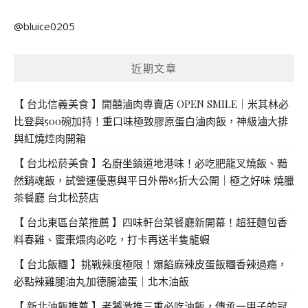
關
@bluice0205
鍵
字:
近期文章
【 台北信義美食 】開囍滷肉專賣店 OPEN SMILE｜米其林必
比登與500碗加持！重口味極致膠原蛋白滷肉飯，神級滷大排
與紅燒焢肉開箱
【 台北松菸美食 】名廚坐鎮道地港味！必吃肥龍叉燒飯、黯
然銷魂飯，試營運優惠與平日外帶85折大公開｜極之好味 燒臘
茶餐廳 台北松菸店
【 台北東區台菜推薦 】四味軒台菜餐廳新開幕！超狂麵包香
料春雞、蜜棗煨肉必吃，打卡再送半隻龍蝦
【 台北飯糰 】挑戰辣度極限！爆餡麻辣皮蛋飯糰香辣過癮，
必點辣雞腿油丸加德腸滷蛋｜北木油飯
【 新北油飯推薦 】老饕激推三重必吃油飯，傳承一甲子的冠