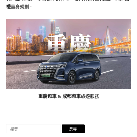
禮
量身規劃。
重慶包車
&
成都包車
旅遊服務
搜
尋