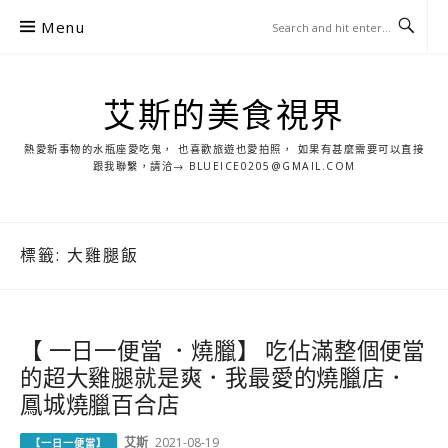
S
Menu
k
i
p
艾斯的美食視界
t
o
熱愛新事物的水瓶座愛吃鬼， 也喜歡旅遊也愛拍照， 如果有甚麼需要可以直接
c
跟我聯繫，請洽→ BLUEICE0205@GMAIL.COM
o
n
t
標籤:
大雞腿飯
e
n
t
【 一日一便當 ．燒臘】 吃佔滿整個便當
的超大雞腿就是爽．我最愛的燒臘店．
鳳城燒臘百合店
艾斯
2021-08-19
【一日一便當】