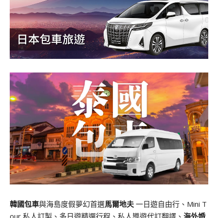
韓國包車
與海島度假夢幻首選
馬爾地夫
一日遊自由行、Mini T
our 私人訂製、多日遊精選行程、私人導遊代訂翻譯、
海外婚