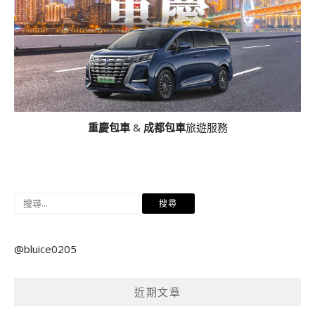
重慶包車
&
成都包車
旅遊服務
搜
尋
關
@bluice0205
鍵
字:
近期文章