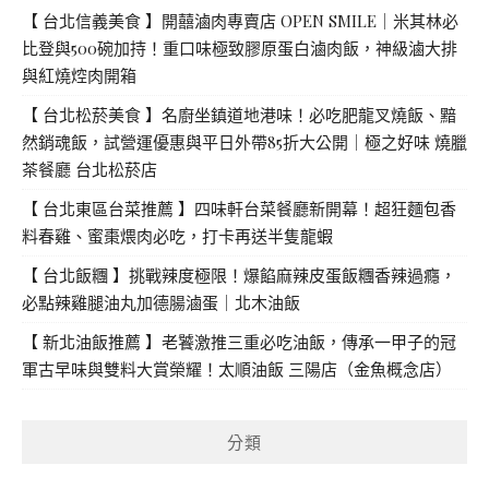
【 台北信義美食 】開囍滷肉專賣店 OPEN SMILE｜米其林必
比登與500碗加持！重口味極致膠原蛋白滷肉飯，神級滷大排
與紅燒焢肉開箱
【 台北松菸美食 】名廚坐鎮道地港味！必吃肥龍叉燒飯、黯
然銷魂飯，試營運優惠與平日外帶85折大公開｜極之好味 燒臘
茶餐廳 台北松菸店
【 台北東區台菜推薦 】四味軒台菜餐廳新開幕！超狂麵包香
料春雞、蜜棗煨肉必吃，打卡再送半隻龍蝦
【 台北飯糰 】挑戰辣度極限！爆餡麻辣皮蛋飯糰香辣過癮，
必點辣雞腿油丸加德腸滷蛋｜北木油飯
【 新北油飯推薦 】老饕激推三重必吃油飯，傳承一甲子的冠
軍古早味與雙料大賞榮耀！太順油飯 三陽店（金魚概念店）
分類