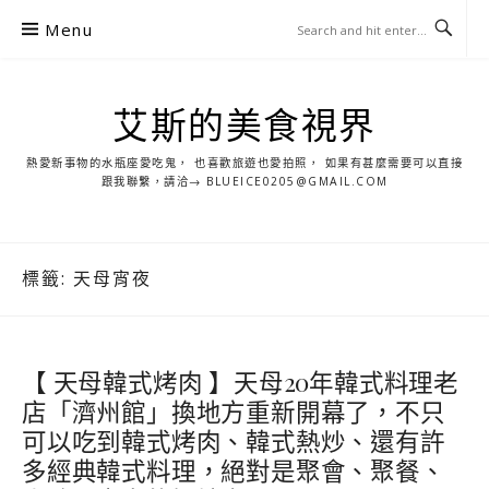
S
Menu
k
i
p
艾斯的美食視界
t
o
熱愛新事物的水瓶座愛吃鬼， 也喜歡旅遊也愛拍照， 如果有甚麼需要可以直接
c
跟我聯繫，請洽→ BLUEICE0205@GMAIL.COM
o
n
t
標籤:
天母宵夜
e
n
t
【 天母韓式烤肉 】天母20年韓式料理老
店「濟州館」換地方重新開幕了，不只
可以吃到韓式烤肉、韓式熱炒、還有許
多經典韓式料理，絕對是聚會、聚餐、