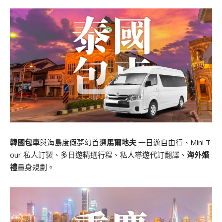
韓國包車
與海島度假夢幻首選
馬爾地夫
一日遊自由行、Mini T
our 私人訂製、多日遊精選行程、私人導遊代訂翻譯、
海外婚
禮
量身規劃。