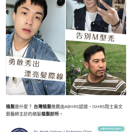
植髮
是什麼？
台灣植髮
推薦由ABHRS認證、ISHRS院士吳文
藝醫師主診的萌髮
植髮診所
。