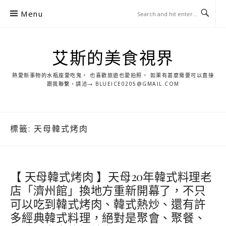
S
Menu
k
i
p
艾斯的美食視界
t
o
熱愛新事物的水瓶座愛吃鬼， 也喜歡旅遊也愛拍照， 如果有甚麼需要可以直接
c
跟我聯繫，請洽→ BLUEICE0205@GMAIL.COM
o
n
t
標籤:
天母韓式烤肉
e
n
t
【 天母韓式烤肉 】天母20年韓式料理老
店「濟州館」換地方重新開幕了，不只
可以吃到韓式烤肉、韓式熱炒、還有許
多經典韓式料理，絕對是聚會、聚餐、