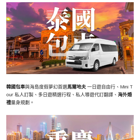
韓國包車
與海島度假夢幻首選
馬爾地夫
一日遊自由行、Mini T
our 私人訂製、多日遊精選行程、私人導遊代訂翻譯、
海外婚
禮
量身規劃。