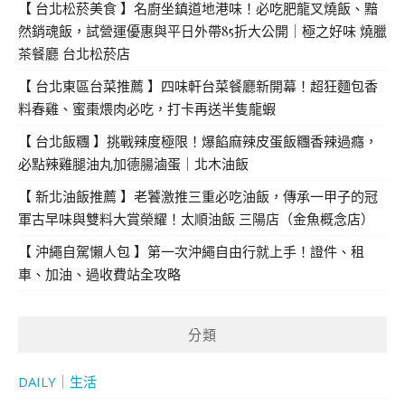
【 台北松菸美食 】名廚坐鎮道地港味！必吃肥龍叉燒飯、黯
然銷魂飯，試營運優惠與平日外帶85折大公開｜極之好味 燒臘
茶餐廳 台北松菸店
【 台北東區台菜推薦 】四味軒台菜餐廳新開幕！超狂麵包香
料春雞、蜜棗煨肉必吃，打卡再送半隻龍蝦
【 台北飯糰 】挑戰辣度極限！爆餡麻辣皮蛋飯糰香辣過癮，
必點辣雞腿油丸加德腸滷蛋｜北木油飯
【 新北油飯推薦 】老饕激推三重必吃油飯，傳承一甲子的冠
軍古早味與雙料大賞榮耀！太順油飯 三陽店（金魚概念店）
【 沖繩自駕懶人包 】第一次沖繩自由行就上手！證件、租
車、加油、過收費站全攻略
分類
DAILY｜生活