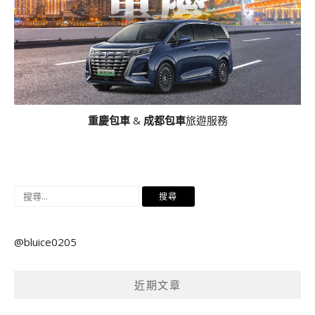
重慶包車
&
成都包車
旅遊服務
搜
尋
關
@bluice0205
鍵
字:
近期文章