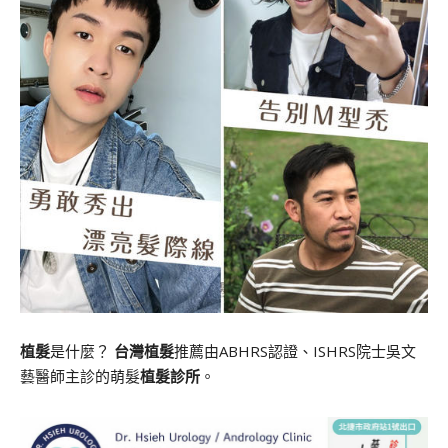
植髮
是什麼？
台灣植髮
推薦由ABHRS認證、ISHRS院士吳文
藝醫師主診的萌髮
植髮診所
。