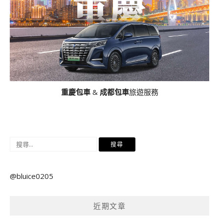
重慶包車
&
成都包車
旅遊服務
搜
尋
關
@bluice0205
鍵
字:
近期文章