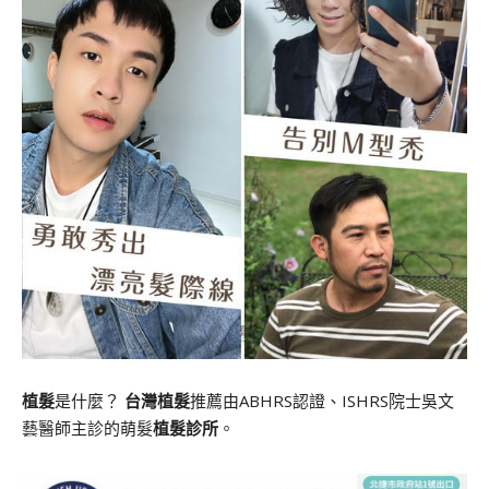
植髮
是什麼？
台灣植髮
推薦由ABHRS認證、ISHRS院士吳文
藝醫師主診的萌髮
植髮診所
。