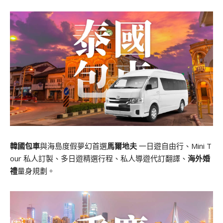
韓國包車
與海島度假夢幻首選
馬爾地夫
一日遊自由行、Mini T
our 私人訂製、多日遊精選行程、私人導遊代訂翻譯、
海外婚
禮
量身規劃。