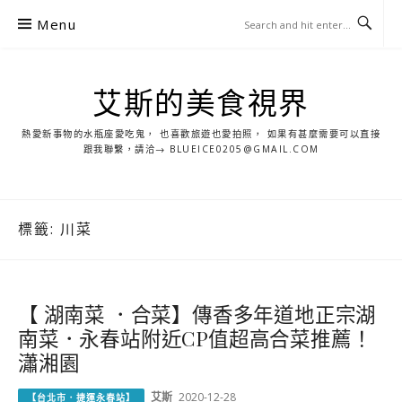
S
Menu
k
i
p
艾斯的美食視界
t
o
熱愛新事物的水瓶座愛吃鬼， 也喜歡旅遊也愛拍照， 如果有甚麼需要可以直接
c
跟我聯繫，請洽→ BLUEICE0205@GMAIL.COM
o
n
t
標籤:
川菜
e
n
t
【 湖南菜 ．合菜】傳香多年道地正宗湖
南菜．永春站附近CP值超高合菜推薦！
瀟湘園
艾斯
2020-12-28
【台北市．捷運永春站】