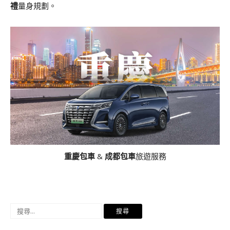
禮
量身規劃。
重慶包車
&
成都包車
旅遊服務
搜
尋