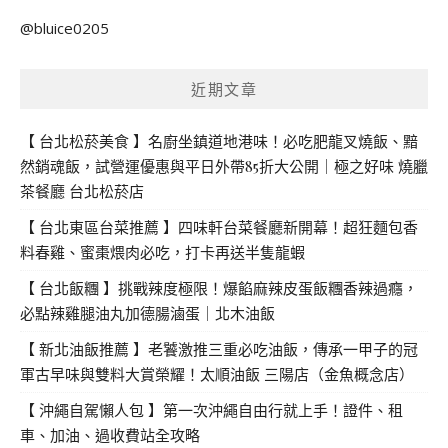
關
@bluice0205
鍵
字:
近期文章
【 台北松菸美食 】名廚坐鎮道地港味！必吃肥龍叉燒飯、黯
然銷魂飯，試營運優惠與平日外帶85折大公開｜極之好味 燒臘
茶餐廳 台北松菸店
【 台北東區台菜推薦 】四味軒台菜餐廳新開幕！超狂麵包香
料春雞、蜜棗煨肉必吃，打卡再送半隻龍蝦
【 台北飯糰 】挑戰辣度極限！爆餡麻辣皮蛋飯糰香辣過癮，
必點辣雞腿油丸加德腸滷蛋｜北木油飯
【 新北油飯推薦 】老饕激推三重必吃油飯，傳承一甲子的冠
軍古早味與雙料大賞榮耀！太順油飯 三陽店（金魚概念店）
【 沖繩自駕懶人包 】第一次沖繩自由行就上手！證件、租
車、加油、過收費站全攻略