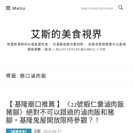
S
Menu
k
i
p
艾斯的美食視界
t
o
熱愛新事物的水瓶座愛吃鬼， 也喜歡旅遊也愛拍照， 如果有甚麼需要可以直接
c
跟我聯繫，請洽→ BLUEICE0205@GMAIL.COM
o
n
t
標籤:
廟口滷肉飯
e
n
t
【 基隆廟口推薦 】〈22號蝦仁羹滷肉飯
豬腳〉絕對不可以錯過的滷肉飯和豬
腳。基隆鬼屋開放限時參觀？！
艾斯
2022-06-17
【基隆美食】