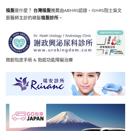
植髮
是什麼？
台灣植髮
推薦由ABHRS認證、ISHRS院士吳文
藝醫師主診的萌髮
植髮診所
。
微創包皮手術
&
勃起功能障礙治療