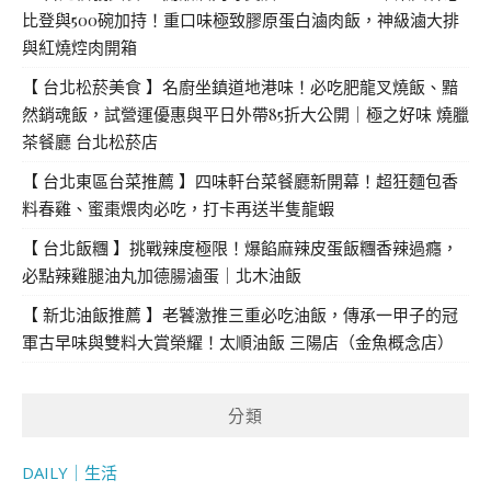
比登與500碗加持！重口味極致膠原蛋白滷肉飯，神級滷大排
與紅燒焢肉開箱
【 台北松菸美食 】名廚坐鎮道地港味！必吃肥龍叉燒飯、黯
然銷魂飯，試營運優惠與平日外帶85折大公開｜極之好味 燒臘
茶餐廳 台北松菸店
【 台北東區台菜推薦 】四味軒台菜餐廳新開幕！超狂麵包香
料春雞、蜜棗煨肉必吃，打卡再送半隻龍蝦
【 台北飯糰 】挑戰辣度極限！爆餡麻辣皮蛋飯糰香辣過癮，
必點辣雞腿油丸加德腸滷蛋｜北木油飯
【 新北油飯推薦 】老饕激推三重必吃油飯，傳承一甲子的冠
軍古早味與雙料大賞榮耀！太順油飯 三陽店（金魚概念店）
分類
DAILY｜生活