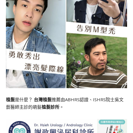
植髮
是什麼？
台灣植髮
推薦由ABHRS認證、ISHRS院士吳文
藝醫師主診的萌髮
植髮診所
。