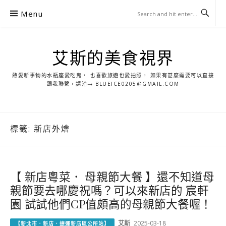
S
Menu
k
i
p
艾斯的美食視界
t
o
熱愛新事物的水瓶座愛吃鬼， 也喜歡旅遊也愛拍照， 如果有甚麼需要可以直接
c
跟我聯繫，請洽→ BLUEICE0205@GMAIL.COM
o
n
t
標籤:
新店外燴
e
n
t
【 新店粵菜． 母親節大餐 】還不知道母
親節要去哪慶祝嗎？可以來新店的 宸軒
園 試試他們CP值頗高的母親節大餐喔！
艾斯
2025-03-18
【新北市．新店．捷運新店區公所站】