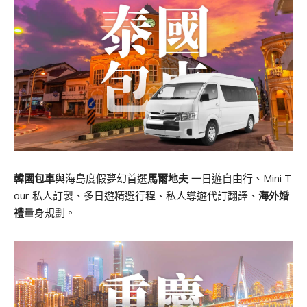
韓國包車
與海島度假夢幻首選
馬爾地夫
一日遊自由行、Mini T
our 私人訂製、多日遊精選行程、私人導遊代訂翻譯、
海外婚
禮
量身規劃。