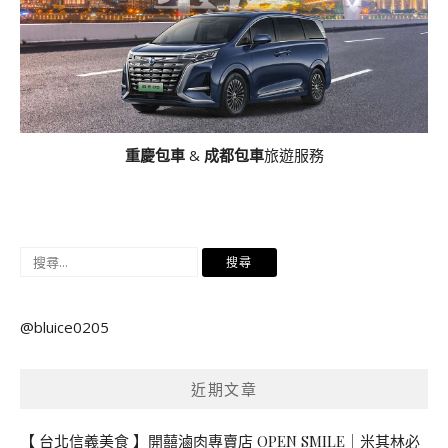
重慶包車
&
成都包車
旅遊服務
搜
尋
關
@bluice0205
鍵
字:
近期文章
【 台北信義美食 】開囍滷肉專賣店 OPEN SMILE｜米其林必