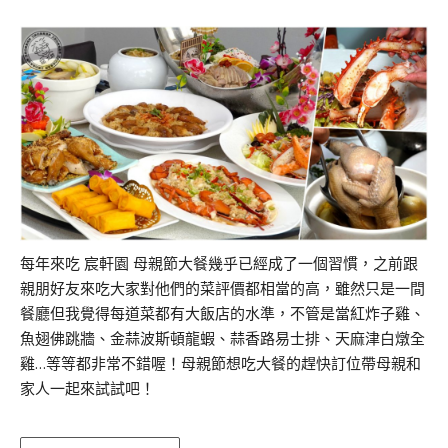
每年來吃 宸軒園 母親節大餐幾乎已經成了一個習慣，之前跟
親朋好友來吃大家對他們的菜評價都相當的高，雖然只是一間
餐廳但我覺得每道菜都有大飯店的水準，不管是當紅炸子雞、
魚翅佛跳牆、金蒜波斯頓龍蝦、蒜香路易士排、天麻津白燉全
雞…等等都非常不錯喔！母親節想吃大餐的趕快訂位帶母親和
家人一起來試試吧！