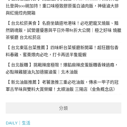
比登與500碗加持！重口味極致膠原蛋白滷肉飯，神級滷大排
與紅燒焢肉開箱
【 台北松菸美食 】名廚坐鎮道地港味！必吃肥龍叉燒飯、黯
然銷魂飯，試營運優惠與平日外帶85折大公開｜極之好味 燒臘
茶餐廳 台北松菸店
【 台北東區台菜推薦 】四味軒台菜餐廳新開幕！超狂麵包香
料春雞、蜜棗煨肉必吃，打卡再送半隻龍蝦
【 台北飯糰 】挑戰辣度極限！爆餡麻辣皮蛋飯糰香辣過癮，
必點辣雞腿油丸加德腸滷蛋｜北木油飯
【 新北油飯推薦 】老饕激推三重必吃油飯，傳承一甲子的冠
軍古早味與雙料大賞榮耀！太順油飯 三陽店（金魚概念店）
分類
DAILY｜生活