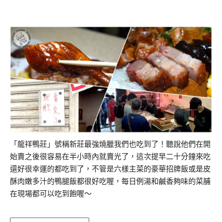
「龍祥鴨莊」號稱新莊最強燒臘我們也吃到了！聽說他們在開
始賣之後很容易在半小時內就賣光了，這次提早二十分鐘來吃
還好很幸運的都吃到了，不管是六樣主菜的豪華招牌飯或是皮
酥肉嫩多汁的鴨腿飯都很好吃喔，每日例湯和鹹香夠味的菜脯
在現場都可以吃到飽喔～