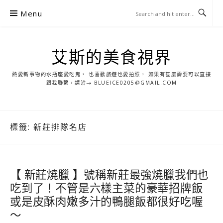
S
Menu
k
i
p
艾斯的美食視界
t
o
熱愛新事物的水瓶座愛吃鬼， 也喜歡旅遊也愛拍照， 如果有甚麼需要可以直接
c
跟我聯繫，請洽→ BLUEICE0205@GMAIL.COM
o
n
t
標籤:
新莊排隊名店
e
n
t
【 新莊燒臘 】號稱新莊最強燒臘我們也
吃到了！不管是六樣主菜的豪華招牌飯
或是皮酥肉嫩多汁的鴨腿飯都很好吃喔
～