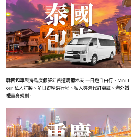
韓國包車
與海島度假夢幻首選
馬爾地夫
一日遊自由行、Mini T
our 私人訂製、多日遊精選行程、私人導遊代訂翻譯、
海外婚
禮
量身規劃。