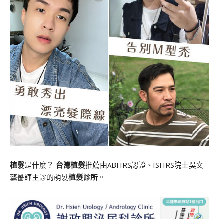
植髮
是什麼？
台灣植髮
推薦由ABHRS認證、ISHRS院士吳文
藝醫師主診的萌髮
植髮診所
。