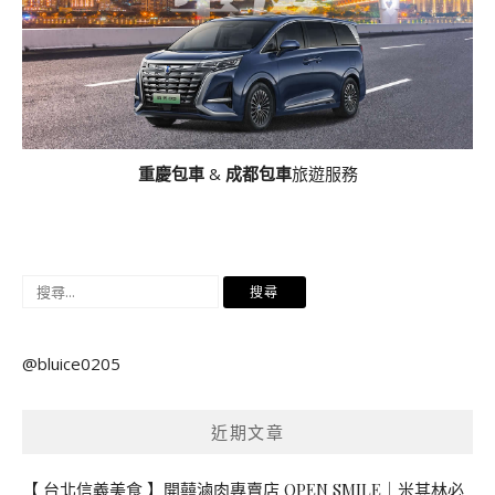
重慶包車
&
成都包車
旅遊服務
搜
尋
關
@bluice0205
鍵
字:
近期文章
【 台北信義美食 】開囍滷肉專賣店 OPEN SMILE｜米其林必