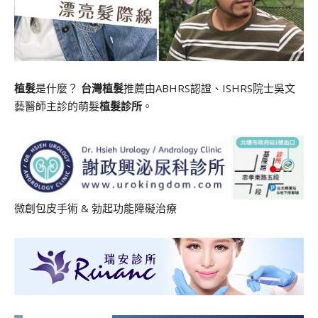
植髮
是什麼？
台灣植髮
推薦由ABHRS認證、ISHRS院士吳文
藝醫師主診的萌髮
植髮診所
。
微創包皮手術
&
勃起功能障礙治療