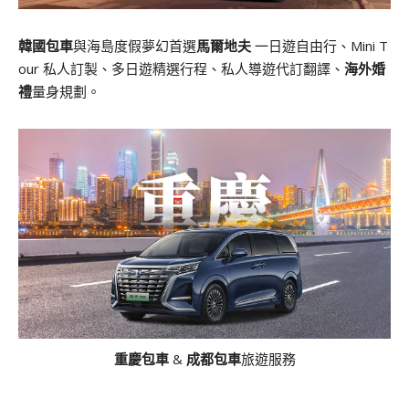
韓國包車
與海島度假夢幻首選
馬爾地夫
一日遊自由行、Mini T
our 私人訂製、多日遊精選行程、私人導遊代訂翻譯、
海外婚
禮
量身規劃。
重慶包車
&
成都包車
旅遊服務