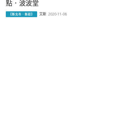
點．波波堂
艾斯
2020-11-08
【新北市．新莊】