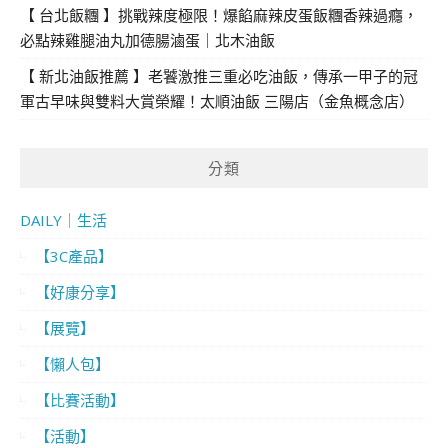
【 台北飯糰 】挑戰辣度極限！爆餡麻辣皮蛋飯糰香辣過癮，
必點辣雞腿油丸加德腸滷蛋｜北木油飯
【 新北油飯推薦 】老饕激推三重必吃油飯，傳承一甲子的冠
軍古早味與雙料大賞榮耀！太順油飯 三陽店（金魚概念店）
分類
DAILY｜生活
【3C產品】
【好康分享】
【展覽】
【懶人包】
【比賽活動】
【活動】