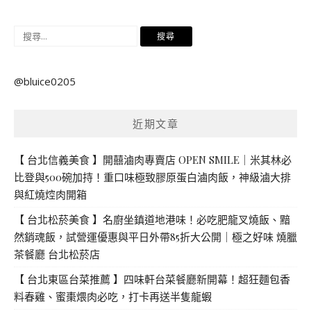
搜
尋
關
@bluice0205
鍵
字:
近期文章
【 台北信義美食 】開囍滷肉專賣店 OPEN SMILE｜米其林必
比登與500碗加持！重口味極致膠原蛋白滷肉飯，神級滷大排
與紅燒焢肉開箱
【 台北松菸美食 】名廚坐鎮道地港味！必吃肥龍叉燒飯、黯
然銷魂飯，試營運優惠與平日外帶85折大公開｜極之好味 燒臘
茶餐廳 台北松菸店
【 台北東區台菜推薦 】四味軒台菜餐廳新開幕！超狂麵包香
料春雞、蜜棗煨肉必吃，打卡再送半隻龍蝦