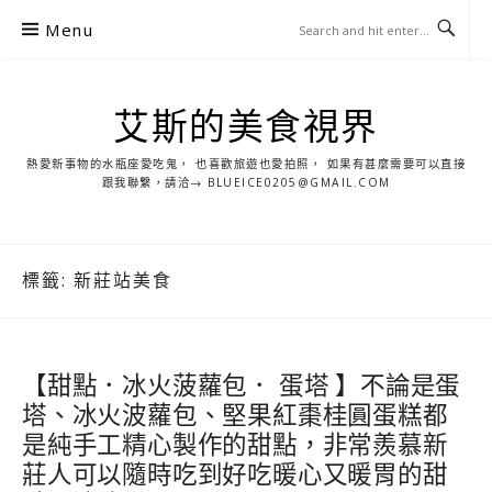
S
Menu
k
i
p
艾斯的美食視界
t
o
熱愛新事物的水瓶座愛吃鬼， 也喜歡旅遊也愛拍照， 如果有甚麼需要可以直接
c
跟我聯繫，請洽→ BLUEICE0205@GMAIL.COM
o
n
t
標籤:
新莊站美食
e
n
t
【甜點．冰火菠蘿包． 蛋塔 】不論是蛋
塔、冰火波蘿包、堅果紅棗桂圓蛋糕都
是純手工精心製作的甜點，非常羨慕新
莊人可以隨時吃到好吃暖心又暖胃的甜