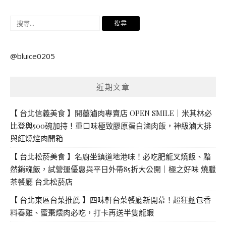
搜
尋
關
@bluice0205
鍵
字:
近期文章
【 台北信義美食 】開囍滷肉專賣店 OPEN SMILE｜米其林必
比登與500碗加持！重口味極致膠原蛋白滷肉飯，神級滷大排
與紅燒焢肉開箱
【 台北松菸美食 】名廚坐鎮道地港味！必吃肥龍叉燒飯、黯
然銷魂飯，試營運優惠與平日外帶85折大公開｜極之好味 燒臘
茶餐廳 台北松菸店
【 台北東區台菜推薦 】四味軒台菜餐廳新開幕！超狂麵包香
料春雞、蜜棗煨肉必吃，打卡再送半隻龍蝦