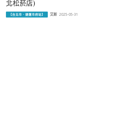
北松菸店)
艾斯
2025-05-31
【台北市．捷運市府站】