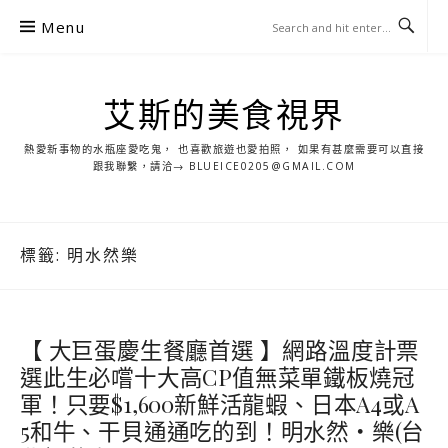
S
Menu
k
i
p
艾斯的美食視界
t
o
熱愛新事物的水瓶座愛吃鬼， 也喜歡旅遊也愛拍照， 如果有甚麼需要可以直接
c
跟我聯繫，請洽→ BLUEICE0205@GMAIL.COM
o
n
t
標籤:
明水然樂
e
n
t
【 大巨蛋慶生餐廳首選 】網路溫度計票
選此生必嚐十大高CP值無菜單鐵板燒冠
軍！只要$1,600新鮮活龍蝦、日本A4或A
5和牛、干貝通通吃的到！明水然・樂(台