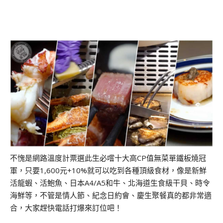
不愧是網路溫度計票選此生必嚐十大高CP值無菜單鐵板燒冠
軍，只要1,600元+10%就可以吃到各種頂級食材，像是新鮮
活龍蝦、活鮑魚、日本A4/A5和牛、北海道生食級干貝、時令
海鮮等，不管是情人節、紀念日約會、慶生聚餐真的都非常適
合，大家趕快電話打爆來訂位吧！