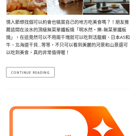
情人節想找個可以約會也犒賞自己的地方吃美食嗎？！朋友推
薦這間在淡水的頂級無菜單鐵板燒「明水然・樂-無菜單鐵板
燒」，在這竟然可以不用兩千塊就可以吃到活龍蝦、日本A5和
牛、北海道干貝…等等，不只可以看到美麗的河景和山景還可
以吃到美食，真的非常值得喔！
CONTINUE READING