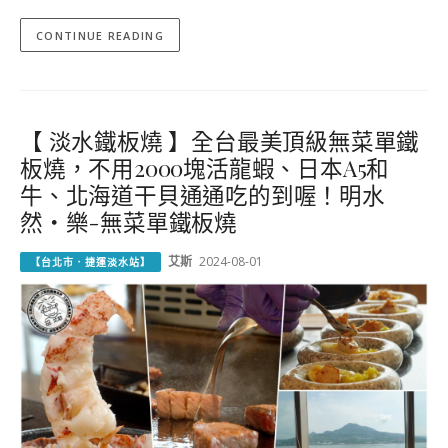
CONTINUE READING
【 淡水鐵板燒 】全台最美頂級無菜單鐵
板燒，不用2000塊活龍蝦、日本A5和
牛、北海道干貝通通吃的到喔！明水
然・樂-無菜單鐵板燒
艾斯
2024-08-01
【台北市．捷運淡水站】