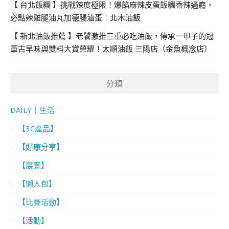
【 台北飯糰 】挑戰辣度極限！爆餡麻辣皮蛋飯糰香辣過癮，
必點辣雞腿油丸加德腸滷蛋｜北木油飯
【 新北油飯推薦 】老饕激推三重必吃油飯，傳承一甲子的冠
軍古早味與雙料大賞榮耀！太順油飯 三陽店（金魚概念店）
分類
DAILY｜生活
【3C產品】
【好康分享】
【展覽】
【懶人包】
【比賽活動】
【活動】