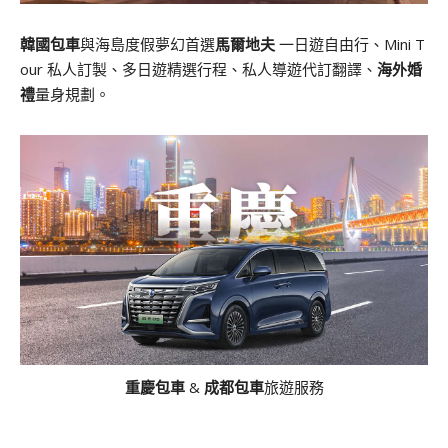
韓國包車
與海島度假夢幻首選
馬爾地夫
一日遊自由行、Mini T
our 私人訂製、多日遊精選行程、私人導遊代訂翻譯、
海外婚
禮
量身規劃。
重慶包車
&
成都包車
旅遊服務