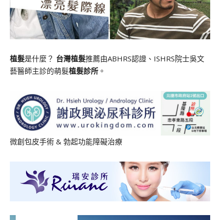
植髮
是什麼？
台灣植髮
推薦由ABHRS認證、ISHRS院士吳文
藝醫師主診的萌髮
植髮診所
。
微創包皮手術
&
勃起功能障礙治療