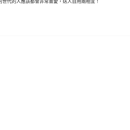
何世代的人應該都會非常喜愛，送人自用兩相宜！