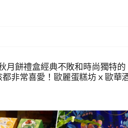
中秋月餅禮盒經典不敗和時尚獨特的
孩都非常喜愛！歐麗蛋糕坊ｘ歐華