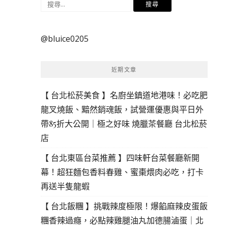
搜
尋
關
@bluice0205
鍵
字:
近期文章
【 台北松菸美食 】名廚坐鎮道地港味！必吃肥
龍叉燒飯、黯然銷魂飯，試營運優惠與平日外
帶85折大公開｜極之好味 燒臘茶餐廳 台北松菸
店
【 台北東區台菜推薦 】四味軒台菜餐廳新開
幕！超狂麵包香料春雞、蜜棗煨肉必吃，打卡
再送半隻龍蝦
【 台北飯糰 】挑戰辣度極限！爆餡麻辣皮蛋飯
糰香辣過癮，必點辣雞腿油丸加德腸滷蛋｜北