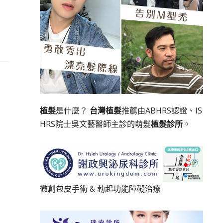
植髮
是什麼？
台灣植髮
推薦由ABHRS認證、IS
HRS院士吳文藝醫師主診的萌髮
植髮診所
。
微創包皮手術
&
勃起功能障礙治療