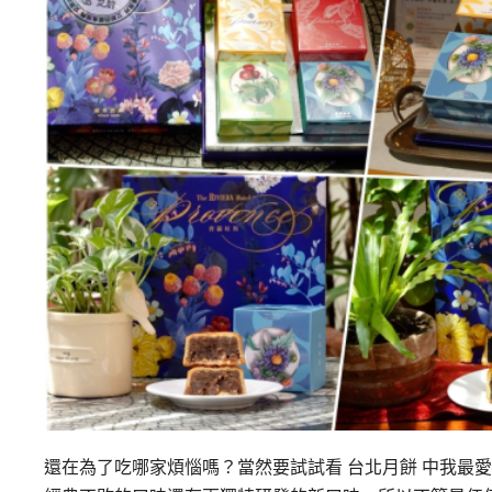
還在為了吃哪家煩惱嗎？當然要試試看 台北月餅 中我最