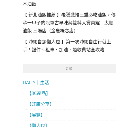
木油飯
【 新北油飯推薦 】老饕激推三重必吃油飯，傳
承一甲子的冠軍古早味與雙料大賞榮耀！太順
油飯 三陽店（金魚概念店）
【 沖繩自駕懶人包 】第一次沖繩自由行就上
手！證件、租車、加油、過收費站全攻略
分類
DAILY｜生活
【3C產品】
【好康分享】
【展覽】
【懶人包】