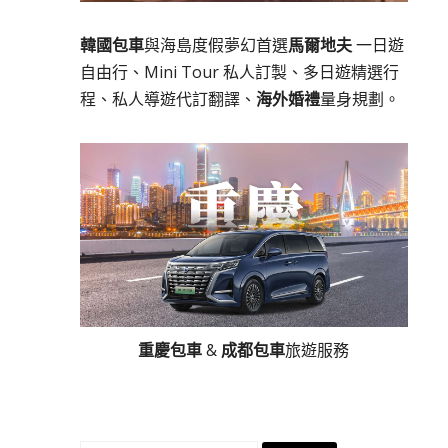
韓國包車
與海島度假夢幻首選
馬爾地夫
一日遊
自由行、Mini Tour 私人訂製、多日遊精選行
程、私人導遊代訂翻譯、
海外婚禮
量身規劃。
重慶包車
&
成都包車
旅遊服務