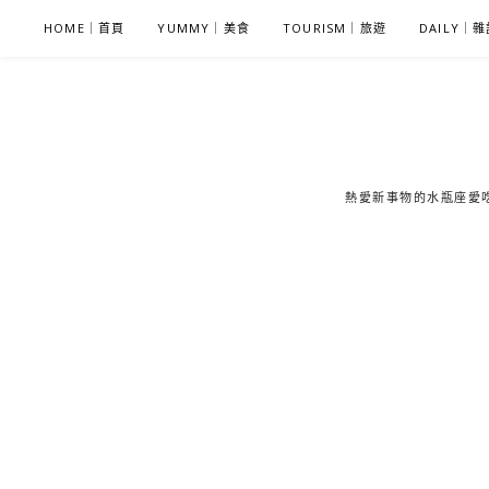
S
HOME｜首頁
YUMMY｜美食
TOURISM｜旅遊
DAILY｜
k
i
p
t
o
c
熱愛新事物的水瓶座愛吃鬼
o
n
t
e
n
t