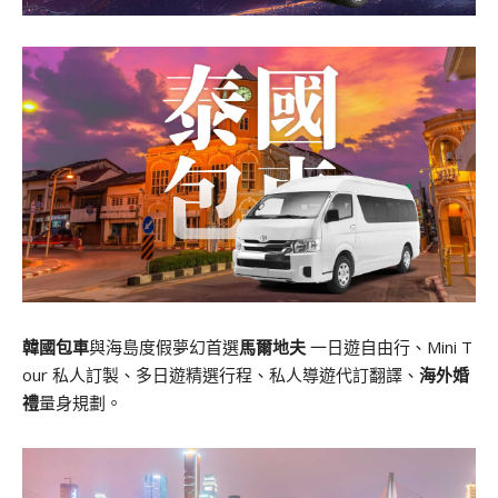
韓國包車
與海島度假夢幻首選
馬爾地夫
一日遊自由行、Mini T
our 私人訂製、多日遊精選行程、私人導遊代訂翻譯、
海外婚
禮
量身規劃。