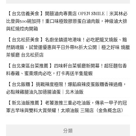
【 台北信義美食 】開囍滷肉專賣店 OPEN SMILE｜米其林必
比登與500碗加持！重口味極致膠原蛋白滷肉飯，神級滷大排
與紅燒焢肉開箱
【 台北松菸美食 】名廚坐鎮道地港味！必吃肥龍叉燒飯、黯
然銷魂飯，試營運優惠與平日外帶85折大公開｜極之好味 燒臘
茶餐廳 台北松菸店
【 台北東區台菜推薦 】四味軒台菜餐廳新開幕！超狂麵包香
料春雞、蜜棗煨肉必吃，打卡再送半隻龍蝦
【 台北飯糰 】挑戰辣度極限！爆餡麻辣皮蛋飯糰香辣過癮，
必點辣雞腿油丸加德腸滷蛋｜北木油飯
【 新北油飯推薦 】老饕激推三重必吃油飯，傳承一甲子的冠
軍古早味與雙料大賞榮耀！太順油飯 三陽店（金魚概念店）
分類