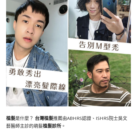
植髮
是什麼？
台灣植髮
推薦由ABHRS認證、ISHRS院士吳文
藝醫師主診的萌髮
植髮診所
。