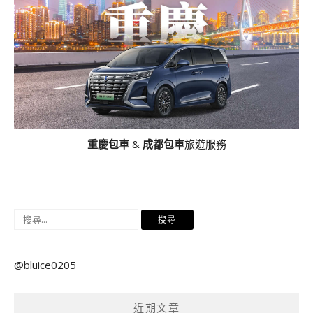
重慶包車
&
成都包車
旅遊服務
搜
尋
關
@bluice0205
鍵
字:
近期文章