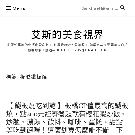
S
Menu
k
i
p
艾斯的美食視界
t
o
熱愛新事物的水瓶座愛吃鬼， 也喜歡旅遊也愛拍照， 如果有甚麼需要可以直接
c
跟我聯繫，請洽→ BLUEICE0205@GMAIL.COM
o
n
t
標籤:
板橋鐵板燒
e
n
t
【 鐵板燒吃到飽 】板橋CP值最高的鐵板
燒，點200元經濟餐起就有櫻花蝦炒飯、
炒麵、濃湯、飲料、咖啡、蛋糕、甜點…
等吃到飽喔！這麼划算怎麼能不衝一下