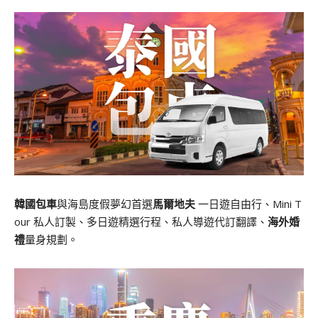
韓國包車
與海島度假夢幻首選
馬爾地夫
一日遊自由行、Mini T
our 私人訂製、多日遊精選行程、私人導遊代訂翻譯、
海外婚
禮
量身規劃。