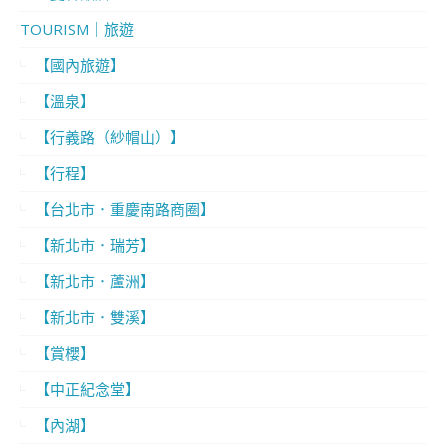
TOURISM｜旅遊
【國內旅遊】
【溫泉】
【行義路（紗帽山）】
【行程】
【台北市．重慶南路商圈】
【新北市．瑞芳】
【新北市．蘆洲】
【新北市．雙溪】
【賞櫻】
【中正紀念堂】
【內湖】