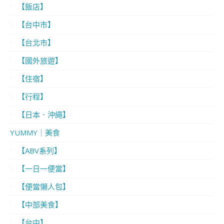
【飯店】
【台中市】
【台北市】
【國外旅遊】
【住宿】
【行程】
【日本．沖繩】
YUMMY｜美食
【ABV系列】
【一日一便當】
【便當懶人包】
【中部美食】
【台中】