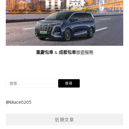
重慶包車
&
成都包車
旅遊服務
搜
尋
關
@bluice0205
鍵
字:
近期文章