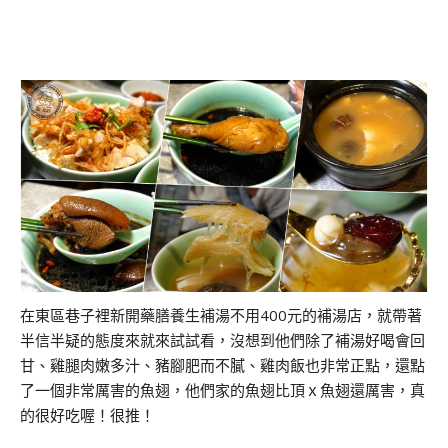
在東區巷子裡新開藥膳養生補湯不用400元的補湯店，就帶著
半信半疑的態度來就來試試看，沒想到他們除了補湯好喝會回
甘、雞腿肉嫩多汁、豬腳肥而不膩、雞肉飯也非常正點，還點
了一個非常厲害的魚翅，他們家的魚翅比頂ｘ魚翅還厲害，真
的很好吃喔！很推！